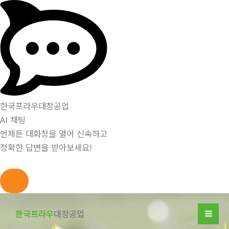
한국프라우대창공업
AI 채팅
언제든 대화창을 열어 신속하고
정확한 답변을 받아보세요!
콘
텐
한국프라우
대창공업
츠