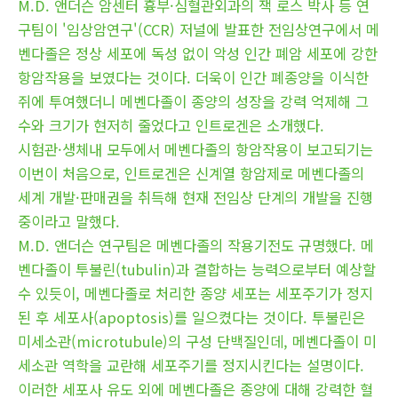
M.D. 앤더슨 암센터 흉부·심혈관외과의 잭 로스 박사 등 연
구팀이 '임상암연구'(CCR) 저널에 발표한 전임상연구에서 메
벤다졸은 정상 세포에 독성 없이 악성 인간 폐암 세포에 강한
항암작용을 보였다는 것이다. 더욱이 인간 폐종양을 이식한
쥐에 투여했더니 메벤다졸이 종양의 성장을 강력 억제해 그
수와 크기가 현저히 줄었다고 인트로겐은 소개했다.
시험관·생체내 모두에서 메벤다졸의 항암작용이 보고되기는
이번이 처음으로, 인트로겐은 신계열 항암제로 메벤다졸의
세계 개발·판매권을 취득해 현재 전임상 단계의 개발을 진행
중이라고 말했다.
M.D. 앤더슨 연구팀은 메벤다졸의 작용기전도 규명했다. 메
벤다졸이 투불린(tubulin)과 결합하는 능력으로부터 예상할
수 있듯이, 메벤다졸로 처리한 종양 세포는 세포주기가 정지
된 후 세포사(apoptosis)를 일으켰다는 것이다. 투불린은
미세소관(microtubule)의 구성 단백질인데, 메벤다졸이 미
세소관 역학을 교란해 세포주기를 정지시킨다는 설명이다.
이러한 세포사 유도 외에 메벤다졸은 종양에 대해 강력한 혈