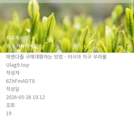
로
건
너
뛰
자유게시판
기
홈
자유게시판
메벤다졸 구매대행하는 방법 - 러시아 직구 우라몰
Ulag9.top
작성자
6ZhFmADT0
작성일
2026-05-26 10:12
조회
19