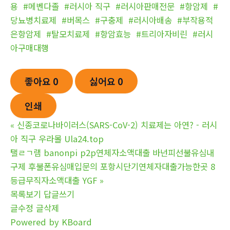
용
#메벤다졸
#러시아 직구
#러시아판매전문
#항암제
#
당뇨병치료제
#버목스
#구충제
#러시아배송
#부작용적
은항암제
#탈모치료제
#항암효능
#트리아자비린
#러시
아구매대행
좋아요
0
싫어요
0
인쇄
«
신종코로나바이러스(SARS-CoV-2) 치료제는 아연? - 러시
아 직구 우라몰 Ula24.top
탤ㄹㄱ램 banonpi p2p연체자소액대출 바넌피선불유심내
구제 후불폰유심매입문의 포항시단기연체자대출가능한곳 8
등급무직자소액대출 YGF
»
목록보기
답글쓰기
글수정
글삭제
Powered by KBoard