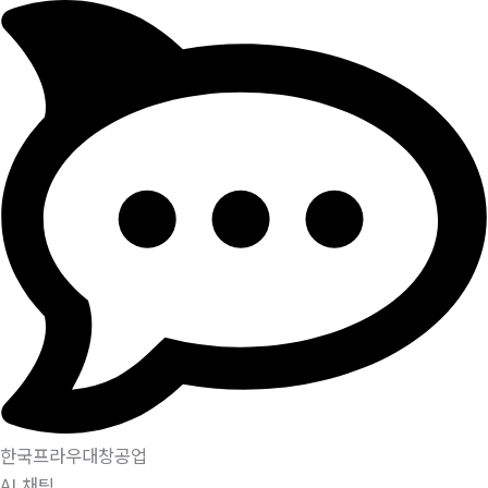
한국프라우대창공업
AI 채팅