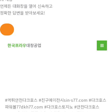
언제든 대화창을 열어 신속하고
정확한 답변을 받아보세요!
콘
텐
한국프라우
대창공업
츠
로
건
너
뛰
자유게시판
기
홈
자유게시판
#먹튀안전다크호스 #친구에이전시sin-s77.com #다크호스
파워볼77dkh77.com #다크호스토지노 #안전다크호스