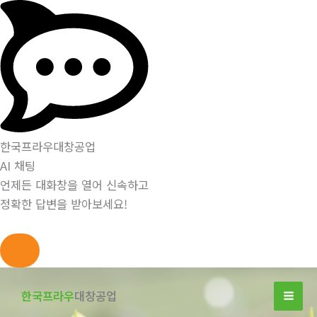
한국프라우대창공업
AI 채팅
언제든 대화창을 열어 신속하고
정확한 답변을 받아보세요!
콘
텐
한국프라우
대창공업
츠