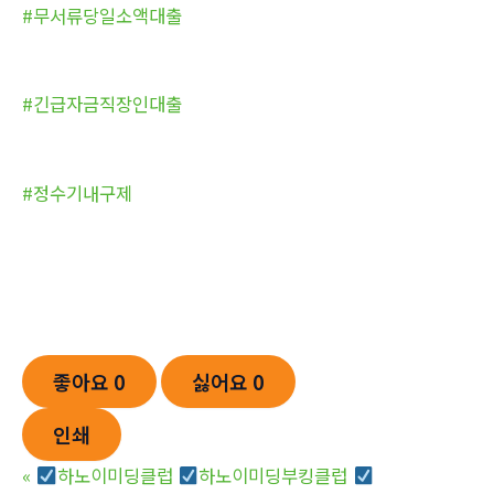
#무서류당일소액대출
#긴급자금직장인대출
#정수기내구제
좋아요
0
싫어요
0
인쇄
«
하노이미딩클럽
하노이미딩부킹클럽