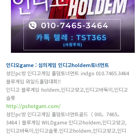
인디오game : 심의게임 인디고holdem토너먼트
성인pc방 인디고게임 홀덤토너먼트 indgo 010.7465.3464
블루게임 와일드홀덤대회!!
인디고 블루게임 holdem,인디고맞고,인디고바둑이,인디고
슬롯
http://pshotgam.com/
성인pc방 인디고게임 홀덤토너먼트골드（ 0I0。7465。
3464 ) 블루게임 WILDgame 인디고holdem,인디고맞고,
인디고바둑이,인디고슬롯.인디고holdem,인디고맞고,인디