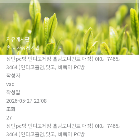
로
건
너
뛰
자유게시판
기
홈
자유게시판
성인pc방 인디고게임 홀덤토너먼트 매장( 0I0。7465。
3464 )인디고홀덤,맞고, 바둑이 PC방
작성자
vsd
작성일
2026-05-27 22:08
조회
27
성인pc방 인디고게임 홀덤토너먼트 매장( 0I0。7465。
3464 )인디고홀덤,맞고, 바둑이 PC방