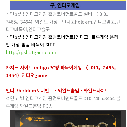
성인pc방 인디고게임 홀덤토너먼트골드 실버 （ 0I0。
7465。3464）와일드 매장 : 인디고holdem,인디고맞고,인
디고바둑이,인디고슬롯
성인pc방 인디고게임 홀덤토너먼트{인디고} 블루게임 온라
인 매장 홀덤 바둑이 SITE.
http://pshotgam.com/
카지노 사이트 indigo
PC방
바둑이게임 （ 0I0。7465。
3464）인디오game
인디고holdem토너먼트 - 와일드홀덤 - 와일드사이트
성인pc방 인디고게임 홀덤토너먼트골드 010.7465.3464 블
루게임 와일드홀덤 PC방