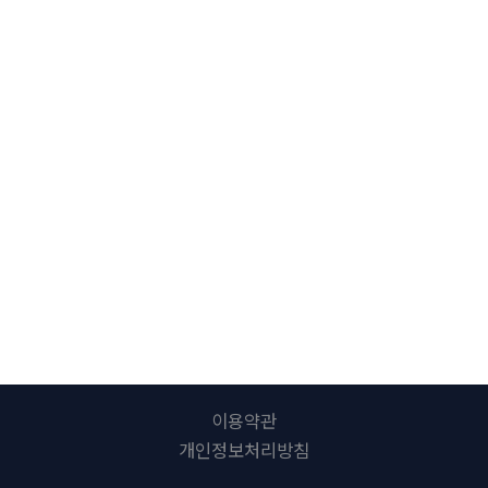
이용약관
개인정보처리방침