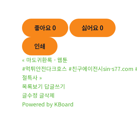
좋아요
0
싫어요
0
인쇄
«
마도귀환록 - 웹툰
#먹튀안전다크호스 #친구에이전시sin-s77.co
절특사
»
목록보기
답글쓰기
글수정
글삭제
Powered by KBoard