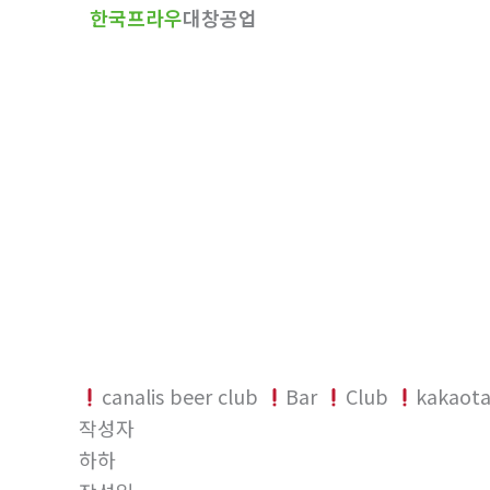
한국프라우
대창공업
텐
츠
로
건
너
뛰
기
자유게시판
홈
자유게시판
canalis beer club
Bar
Club
kakaota
작성자
하하