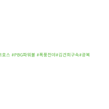
전다크호스 #PBG파워볼 #폭풍전야#김건희구속#광복