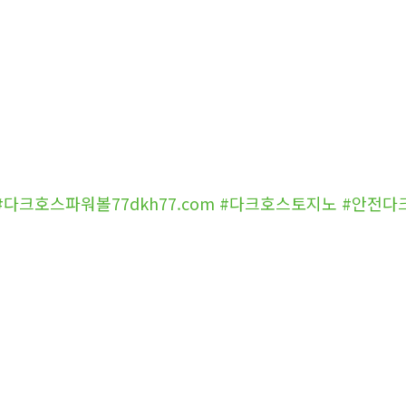
m #다크호스파워볼77dkh77.com #다크호스토지노 #안