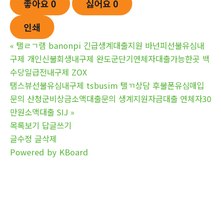
좋아요
0
싫어요
0
인쇄
«
탤ㄹㄱ램 banonpi 긴급생계대출지원 바넌피선불유심내
구제 개인신불회생내구제 완도군단기연체자대출가능한곳 백
수당일급전내구제 ZOX
탬스뷰선불유심내구제 tsbusim 탤ㄲ상담 후불폰유심매입
문의 산청군비상금소액대출문의 생계지원자금대출 연체자30
만원소액대출 SIJ
»
목록보기
답글쓰기
글수정
글삭제
Powered by KBoard