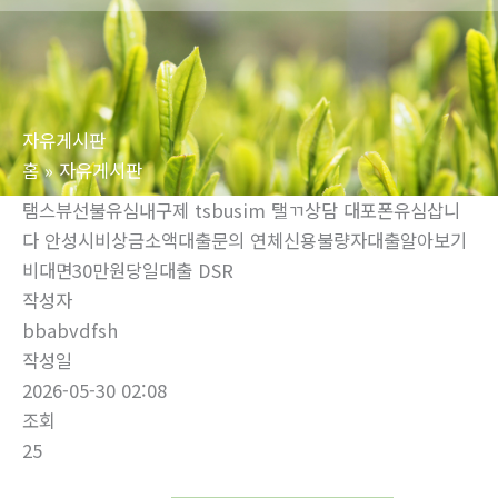
로
건
너
뛰
자유게시판
기
홈
자유게시판
탬스뷰선불유심내구제 tsbusim 탤ㄲ상담 대포폰유심삽니
다 안성시비상금소액대출문의 연체신용불량자대출알아보기
비대면30만원당일대출 DSR
작성자
bbabvdfsh
작성일
2026-05-30 02:08
조회
25