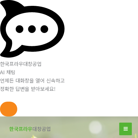
한국프라우대창공업
AI 채팅
언제든 대화창을 열어 신속하고
정확한 답변을 받아보세요!
콘
텐
한국프라우
대창공업
츠