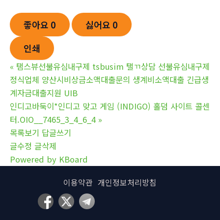
좋아요
0
싫어요
0
인쇄
«
탬스뷰선불유심내구제 tsbusim 탤ㄲ상담 선불유심내구제
정식업체 양산시비상금소액대출문의 생계비소액대출 긴급생
계자금대출지원 UIB
인디고바둑이*인디고 맞고 게임 (INDIGO) 홀덤 사이트 콜센
터.OIO__7465_3_4_6_4
»
목록보기
답글쓰기
글수정
글삭제
Powered by KBoard
이용약관
개인정보처리방침