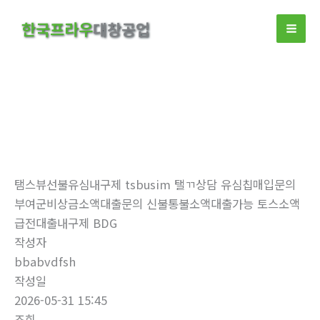
콘
한국프라우
대창공업
텐
츠
로
건
너
뛰
자유게시판
기
홈
자유게시판
탬스뷰선불유심내구제 tsbusim 탤ㄲ상담 유심칩매입문의
부여군비상금소액대출문의 신불통불소액대출가능 토스소액
급전대출내구제 BDG
작성자
bbabvdfsh
작성일
2026-05-31 15:45
조회