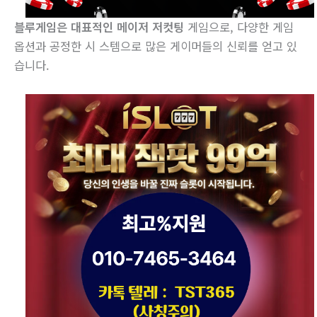
블루게임은 대표적인 메이저 저컷팅
게임으로, 다양한 게임
옵션과 공정한 시 스템으로 많은 게이머들의 신뢰를 얻고 있
습니다.