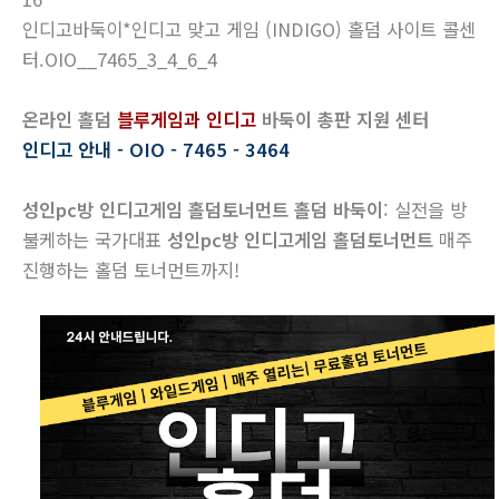
인디고바둑이*인디고 맞고 게임 (INDIGO) 홀덤 사이트 콜센
터.OIO__7465_3_4_6_4
온라인 홀덤
블루게임과 인디고
바둑이 총판 지원 센터
인디고 안내 - OIO - 7465 - 3464
성인pc방 인디고게임 홀덤토너먼트 홀덤 바둑이
: 실전을 방
불케하는 국가대표
성인pc방 인디고게임 홀덤토너먼트
매주
진행하는 홀덤 토너먼트까지!