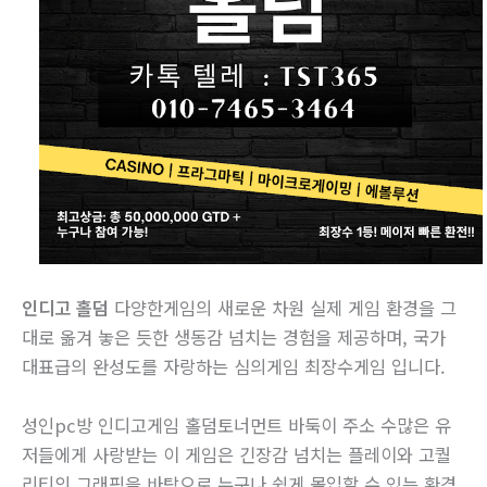
인디고 홀덤
다양한게임의 새로운 차원 실제 게임 환경을 그
대로 옮겨 놓은 듯한 생동감 넘치는 경험을 제공하며, 국가
대표급의 완성도를 자랑하는 심의게임 최장수게임 입니다.
성인pc방 인디고게임 홀덤토너먼트 바둑이 주소 수많은 유
저들에게 사랑받는 이 게임은 긴장감 넘치는 플레이와 고퀄
리티의 그래픽을 바탕으로 누구나 쉽게 몰입할 수 있는 환경