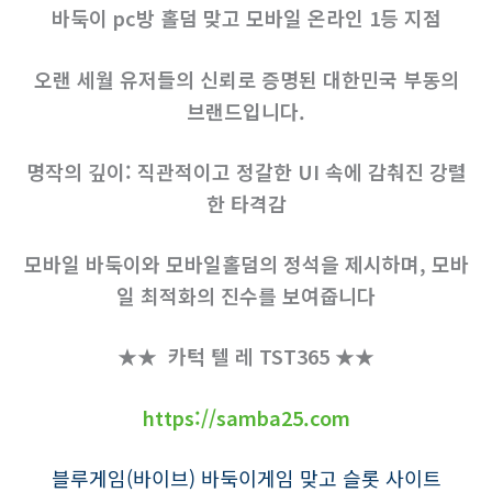
바둑이 pc방 홀덤 맞고 모바일 온라인 1등 지점
오랜 세월 유저들의 신뢰로 증명된 대한민국 부동의
브랜드입니다.
명작의 깊이: 직관적이고 정갈한 UI 속에 감춰진 강렬
한 타격감
모바일 바둑이와 모바일홀덤의 정석을 제시하며, 모바
일 최적화의 진수를 보여줍니다
★★ 카턱 텔 레 TST365 ★★
https://samba25.com
블루게임(바이브) 바둑이게임 맞고 슬롯 사이트