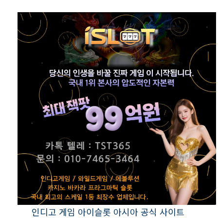
인디고 게임 아이슬롯 아시아 공식 사이트