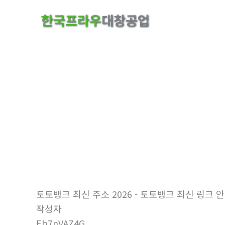
콘
한국프라우
대창공업
텐
츠
로
건
너
뛰
기
자유게시판
홈
자유게시판
토토뱅크 최신 주소 2026 - 토토뱅크 최신 링크 
작성자
Eb7nVAZ4G