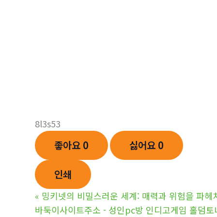
8l3s53
좋아요
0
싫어요
0
인쇄
«
밍키넷의 비밀스러운 세계: 매력과 위험을 파헤
바둑이사이트주소 - 성인pc방 인디고게임 홀덤토너