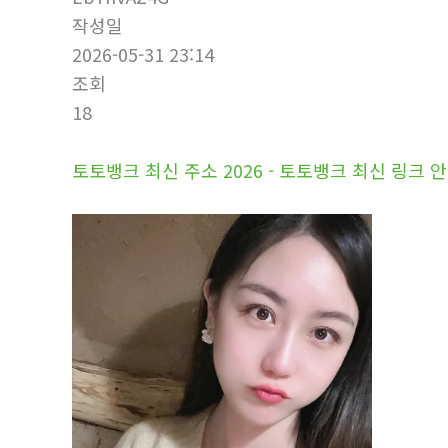
작성일
2026-05-31 23:14
조회
18
토토뱅크 최신 주소 2026 - 토토뱅크 최신 링크 