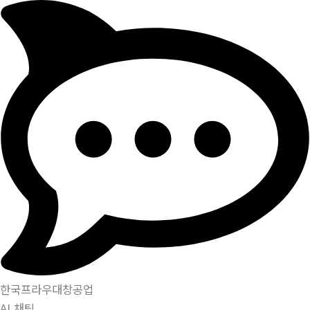
한국프라우대창공업
AI 채팅