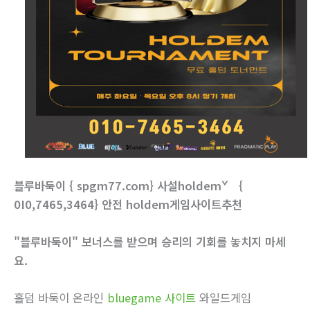
블루바둑이 { spgm77.com} 사설holdemˇ {
0I0,7465,3464} 안­전 holdem게임사­이트추­천
"블루바둑이" 보너스를 받으며 승리의 기회를 놓치지 마세
요.
홀덤 바둑이 온라인
bluegame 사이트
와일드게임