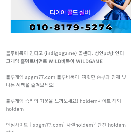
블루바둑이 인디고 (indigogame) 콜센터. 성인pc방 인디
고게임 홀덤토너먼트 WILD바둑이 WILDGAME
블루게임 spgm77.com 블루바둑이 짜릿한 승부와 함께 빛
나는 혜택을 즐겨보세요!
블루게임 승리의 기운을 느껴보세요! holdem­사이트 해외
holdem
안심­사이트 { spgm77.com} 사설holdemˇ 안­전 holdem