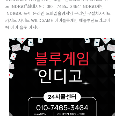
노 INDIGO"최대지원: 0I0。7465。3464"INDIGO게임
INDIGO바둑이 온라인 모바일홀덤게임 온라인 무설치사이트
카지노 사이트 WILDGAME 아이슬롯게임 에볼루션프라그마
틱 아이 슬롯 아시아