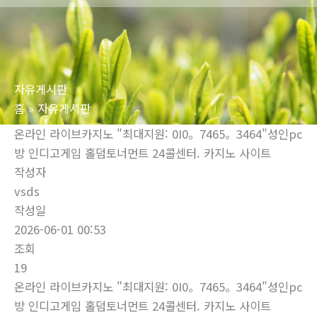
로
건
너
뛰
자유게시판
기
홈
자유게시판
온라인 라이­브카지노 "최대지원: 0I0。7465。3464"성인pc
방 인디고게임 홀덤토너먼트 24콜센터. 카지노 사이트
작성자
vsds
작성일
2026-06-01 00:53
조회
19
온라인 라이­브카지노 "최대지원: 0I0。7465。3464"성인pc
방 인디고게임 홀덤토너먼트 24콜센터. 카지노 사이트