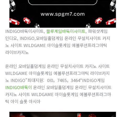
INDIGO바둑이­사이트,
블루게임바둑이­사이트
, 파워샷게임
인디오, INDIGO,모바일홀덤게임 온라인 무설치사이트 카지
노 사이트 WILDGAME 아이슬롯게임 에볼루션프라그마틱
라이­브카지노
온라인 모바일홀덤게임 온라인 무설치사이트 카지노 사이트
WILDGAME 아이슬롯게임 에볼루션프라그마틱 라이­브카지
노 INDIGO"최대지원: 0I0。7465。3464"INDIGO게임
INDIGO바둑이
온라인 모바일홀덤게임 온라인 무설치사이트
카지노 사이트 WILDGAME 아이슬롯게임 에볼루션프라그마
틱 아이 슬롯 아시아