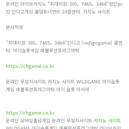
온라인 라이­브카지노 "최대지원: 0I0。7465。3464"성인pc
방 인디고게임 홀덤토너먼트 24콜센터. 카지노 사이트
본사직영
"최대지원: 0I0。7465。3464"인디고 (indigogame) 콜센
터. 아이슬롯게임 에볼루션프라그마틱
https://chgame.co.kr
온라인 무설치사이트 카지노 사이트 WILDGAME 아이슬롯
게임 에볼루션프라그마틱 아이 슬롯 아시아
https://chgame.co.kr
온라인 모바일홀덤게임 온라인 무설치사이트
카지노 사이트
WILDGAME 아이슬롯게임 에볼루션프라그마틱 라이­브카지