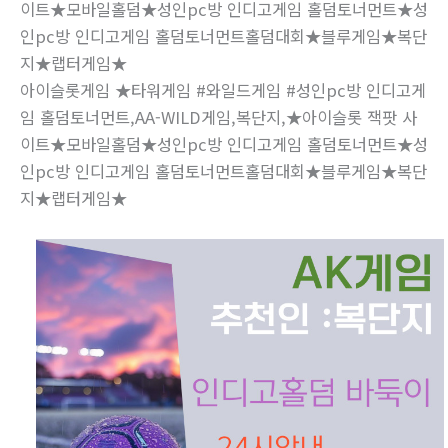
이트★모바일홀덤★성인pc방 인디고게임 홀덤토너먼트★성
인pc방 인디고게임 홀덤토너먼트홀덤대회★블루게임★복단
지★랩터게임★
아이슬롯게임 ★타워게임 #와일드게임 #성인pc방 인디고게
임 홀덤토너먼트,AA-WILD게임,복단지,★아이슬롯 잭팟 사
이트★모바일홀덤★성인pc방 인디고게임 홀덤토너먼트★성
인pc방 인디고게임 홀덤토너먼트홀덤대회★블루게임★복단
지★랩터게임★