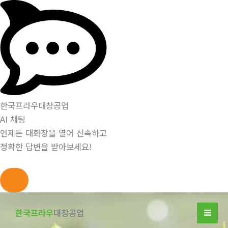
한국프라우대창공업
AI 채팅
언제든 대화창을 열어 신속하고
정확한 답변을 받아보세요!
콘
텐
한국프라우
대창공업
츠