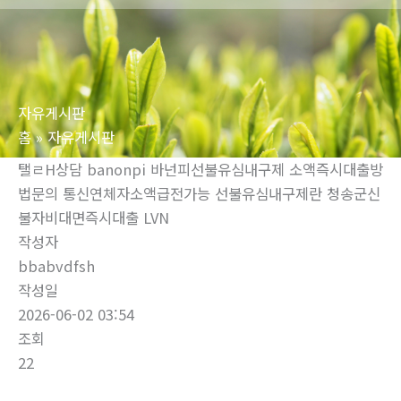
로
건
너
뛰
자유게시판
기
홈
자유게시판
탤ㄹH상담 banonpi 바넌피선불유심내구제 소액즉시대출방
법문의 통신연체자소액급전가능 선불유심내구제란 청송군신
불자비대면즉시대출 LVN
작성자
bbabvdfsh
작성일
2026-06-02 03:54
조회
22