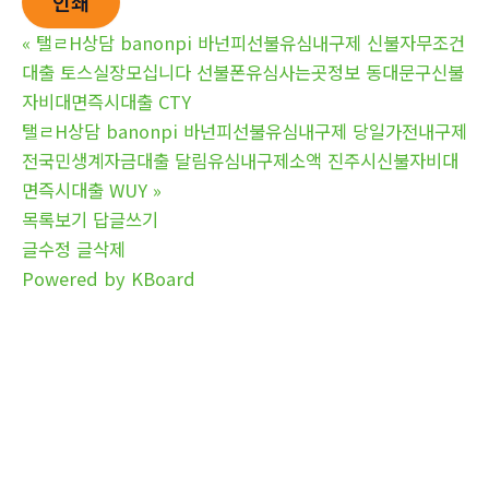
인쇄
«
탤ㄹH상담 banonpi 바넌피선불유심내구제 신불자무조건
대출 토스실장모십니다 선불폰유심사는곳정보 동대문구신불
자비대면즉시대출 CTY
탤ㄹH상담 banonpi 바넌피선불유심내구제 당일가전내구제
전국민생계자금대출 달림유심내구제소액 진주시신불자비대
면즉시대출 WUY
»
목록보기
답글쓰기
글수정
글삭제
Powered by KBoard