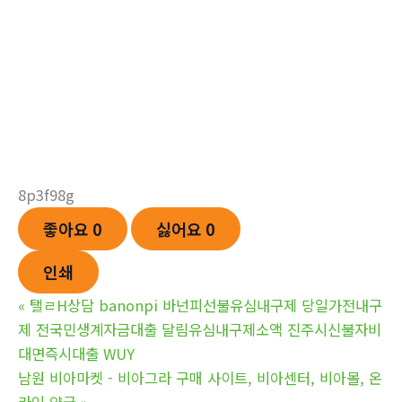
8p3f98g
좋아요
0
싫어요
0
인쇄
«
탤ㄹH상담 banonpi 바넌피선불유심내구제 당일가전내구
제 전국민생계자금대출 달림유심내구제소액 진주시신불자비
대면즉시대출 WUY
남원 비아마켓 - 비아그라 구매 사이트, 비아센터, 비아몰, 온
라인 약국
»