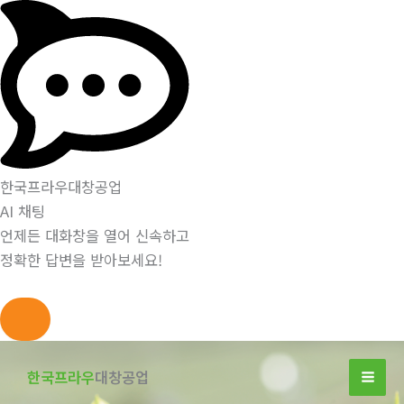
한국프라우대창공업
AI 채팅
언제든 대화창을 열어 신속하고
정확한 답변을 받아보세요!
콘
텐
한국프라우
대창공업
츠