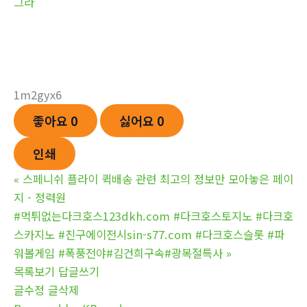
그라
1m2gyx6
좋아요
0
싫어요
0
인쇄
«
스페니쉬 플라이 퀵배송 관련 최고의 정보만 모아놓은 페이
지 - 정력원
#먹튀없는다크호스123dkh.com #다크호스토지노 #다크호
스카지노 #친구에이전시sin-s77.com #다크호스슬롯 #파
워볼게임 #폭풍전야#김건희구속#광복절특사
»
목록보기
답글쓰기
글수정
글삭제