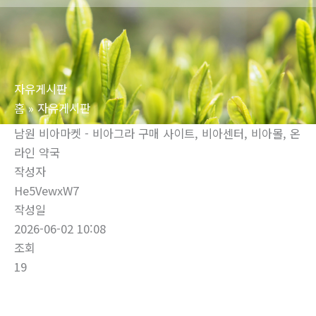
로
건
너
뛰
자유게시판
기
홈
자유게시판
남원 비아마켓 - 비아그라 구매 사이트, 비아센터, 비아몰, 온
라인 약국
작성자
He5VewxW7
작성일
2026-06-02 10:08
조회
19