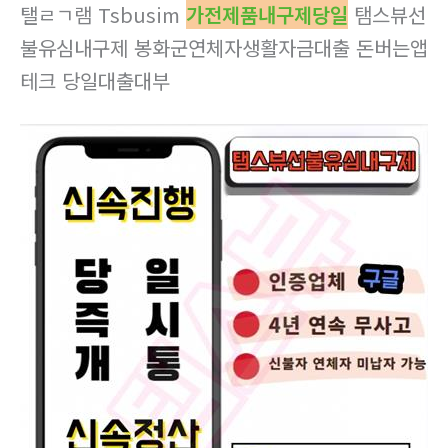
탤ㄹㄱ램 Tsbusim
가전제품내구제당일
탬스뷰선
불유심내구제 봉화군연체자생활자금대출 돈버는앱
테크 당일대출대부