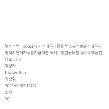
로
건
너
뛰
자유게시판
기
홈
자유게시판
탤ㄹㄱ램 Tsbusim 가전내구제종류 탬스뷰선불유심내구제
평택시연체자생활자금대출 특례보증긴급대출 병사소액급전
대출 JHZ
작성자
bbabvdfsh
작성일
2026-06-02 11:41
조회
20