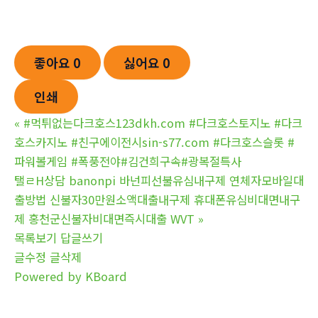
좋아요
0
싫어요
0
인쇄
«
#먹튀없는다크호스123dkh.com #다크호스토지노 #다크
호스카지노 #친구에이전시sin-s77.com #다크호스슬롯 #
파워볼게임 #폭풍전야#김건희구속#광복절특사
탤ㄹH상담 banonpi 바넌피선불유심내구제 연체자모바일대
출방법 신불자30만원소액대출내구제 휴대폰유심비대면내구
제 홍천군신불자비대면즉시대출 WVT
»
목록보기
답글쓰기
글수정
글삭제
Powered by KBoard