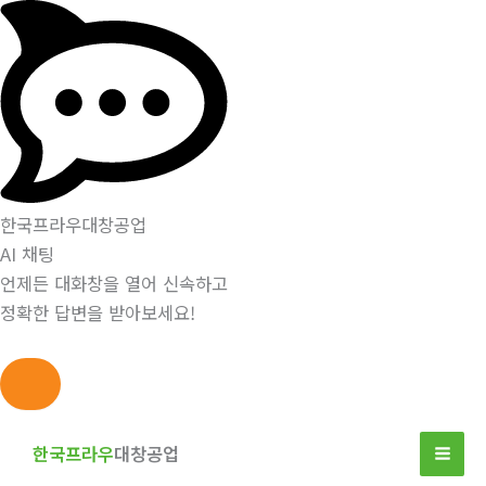
한국프라우대창공업
AI 채팅
언제든 대화창을 열어 신속하고
정확한 답변을 받아보세요!
콘
텐
한국프라우
대창공업
츠