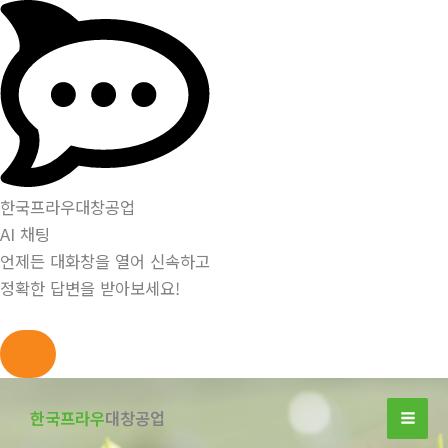
한국프라우대창공업
AI 채팅
언제든 대화창을 열어 신속하고
정확한 답변을 받아보세요!
콘
텐
한국프라우
대창공업
츠