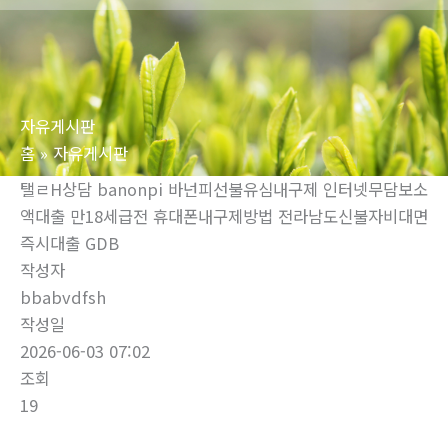
로
건
너
뛰
자유게시판
기
홈
자유게시판
탤ㄹH상담 banonpi 바넌피선불유심내구제 인터넷무담보소
액대출 만18세급전 휴대폰내구제방법 전라남도신불자비대면
즉시대출 GDB
작성자
bbabvdfsh
작성일
2026-06-03 07:02
조회
19