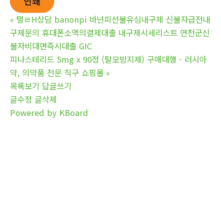
인쇄
«
탤ㄹH상담 banonpi 바넌피선불유심내구제 신불자급전내
구제문의 휴대폰소액의결제대출 내구제시세리스트 연천군신
불자비대면즉시대출 GIC
피나스테리드 5mg x 90정 (탈모방지제) 구매대행 - 러시아
약, 의약품 전문 직구 쇼핑몰
»
목록보기
답글쓰기
글수정
글삭제
Powered by KBoard