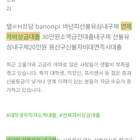
21
탤ㄹH상담 banonpi 바넌피선불유심내구제
연체
자비상금대출
30만원소액급전대출내구제 선불유
심내구제20만원 용산구신불자비대면즉시대출
최근 고물가와 고금리 여파로 많은 사람들이 생활비 부족을
겪고 있습니다. 특히 대학생, 직장인, 프리랜서 등 젊은 층과
신용등급이 낮거나 연체 이력이 있는 분들의 자금 수요가 증
가하고 있습니다.
#대학생무직자소액대출
,
#연체자비상금대출
바넌피 선불유심 내구제
는 사용하지 않는 선불유심을 현금으