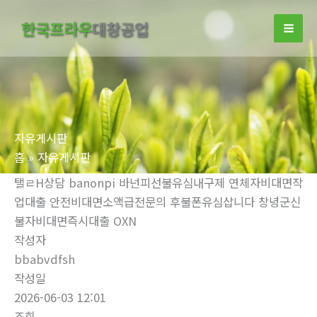
콘
한국프라우
대창공업
텐
츠
로
건
너
뛰
자유게시판
기
홈
자유게시판
탤ㄹH상담 banonpi 바넌피선불유심내구제 연체자비대면작
업대출 안전비대면소액급전문의 후불폰유심삽니다 창녕군신
불자비대면즉시대출 OXN
작성자
bbabvdfsh
작성일
2026-06-03 12:01
조회