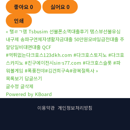
좋아요
0
싫어요
0
인쇄
«
탤ㄹㄱ램 Tsbusim 선불폰소액대출후기 탬스뷰선불유심
내구제 송파구연체자생활자금대출 50만원모바일급전대출 주
말당일비대면대출 QCF
#먹튀없는다크호스123dkh.com #다크호스토지노 #다크호
스카지노 #친구에이전시sin-s77.com #다크호스슬롯 #파
워볼게임 #폭풍전야#김건희구속#광복절특사
»
목록보기
답글쓰기
글수정
글삭제
Powered by KBoard
이용약관
개인정보처리방침