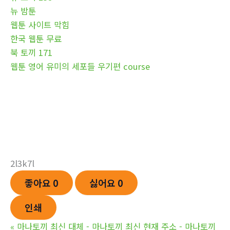
뉴 밤툰
웹툰 사이트 막힘
한국 웹툰 무료
북 토끼 171
웹툰 영어 유미의 세포들 우기편 course
2l3k7l
좋아요
0
싫어요
0
인쇄
«
마나토끼 최신 대체 - 마나토끼 최신 현재 주소 - 마나토끼