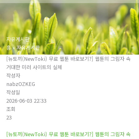
로
건
너
뛰
자유게시판
기
홈
자유게시판
[뉴토끼(NewToki) 무료 웹툰 바로보기?] 웹툰의 그림자 속
거대한 미러 사이트의 실체
작성자
nabzOZKEG
작성일
2026-06-03 22:33
조회
23
[뉴토끼(NewToki) 무료 웹툰 바로보기?] 웹툰의 그림자 속