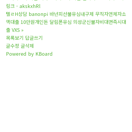
링크 - akskxhRl
탤ㄹH상담 banonpi 바넌피선불유심내구제 무직자연체자소
액대출 10만원개인돈 달림폰유심 의성군신불자비대면즉시대
출 VXS
»
목록보기
답글쓰기
글수정
글삭제
Powered by KBoard