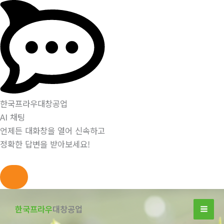
한국프라우대창공업
AI 채팅
언제든 대화창을 열어 신속하고
정확한 답변을 받아보세요!
콘
텐
한국프라우
대창공업
츠