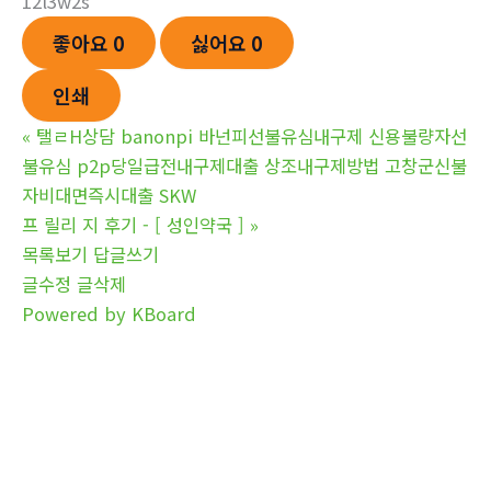
12l3w2s
좋아요
0
싫어요
0
인쇄
«
탤ㄹH상담 banonpi 바넌피선불유심내구제 신용불량자선
불유심 p2p당일급전내구제대출 상조내구제방법 고창군신불
자비대면즉시대출 SKW
프 릴리 지 후기 - [ 성인약국 ]
»
목록보기
답글쓰기
글수정
글삭제
Powered by KBoard