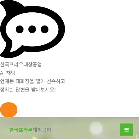
한국프라우대창공업
AI 채팅
언제든 대화창을 열어 신속하고
정확한 답변을 받아보세요!
콘
텐
한국프라우
대창공업
츠