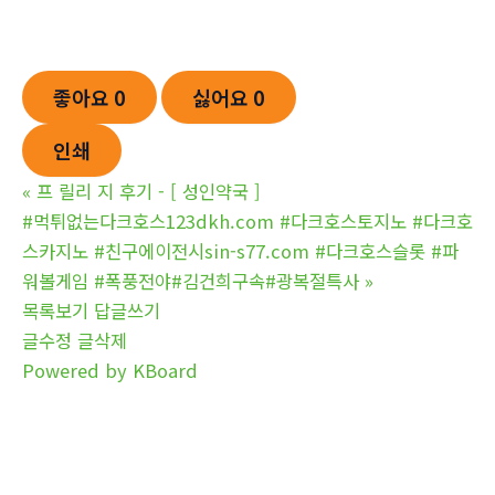
좋아요
0
싫어요
0
인쇄
«
프 릴리 지 후기 - [ 성인약국 ]
#먹튀없는다크호스123dkh.com #다크호스토지노 #다크호
스카지노 #친구에이전시sin-s77.com #다크호스슬롯 #파
워볼게임 #폭풍전야#김건희구속#광복절특사
»
목록보기
답글쓰기
글수정
글삭제
Powered by KBoard