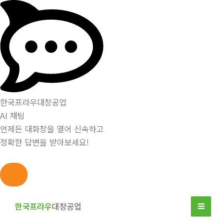
한국프라우대창공업
AI 채팅
언제든 대화창을 열어 신속하고
정확한 답변을 받아보세요!
콘
텐
한국프라우
대창공업
츠