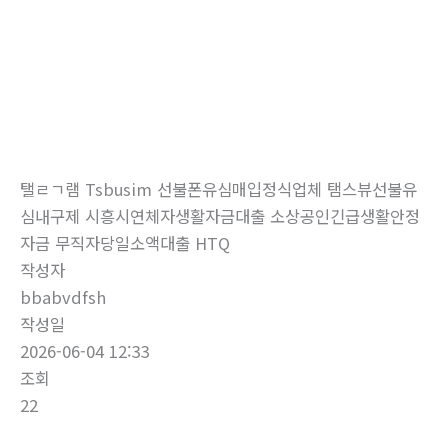
로
건
너
뛰
자유게시판
기
홈
자유게시판
탤ㄹㄱ램 Tsbusim 선불폰유심매입정식업체 탬스뷰선불유
심내구제 시흥시연체자생활자금대출 소상공인긴급생활안정
자금 무직자당일소액대출 HTQ
작성자
bbabvdfsh
작성일
2026-06-04 12:33
조회
22