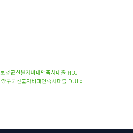
 보성군신불자비대면즉시대출 HOJ
 양구군신불자비대면즉시대출 DJU
»