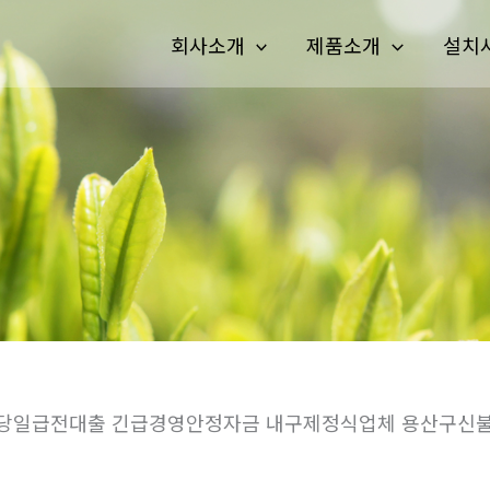
회사소개
제품소개
설치
소액당일급전대출 긴급경영안정자금 내구제정식업체 용산구신