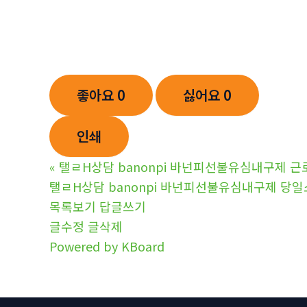
좋아요
0
싫어요
0
인쇄
«
탤ㄹH상담 banonpi 바넌피선불유심내구제
탤ㄹH상담 banonpi 바넌피선불유심내구제 
목록보기
답글쓰기
글수정
글삭제
Powered by KBoard