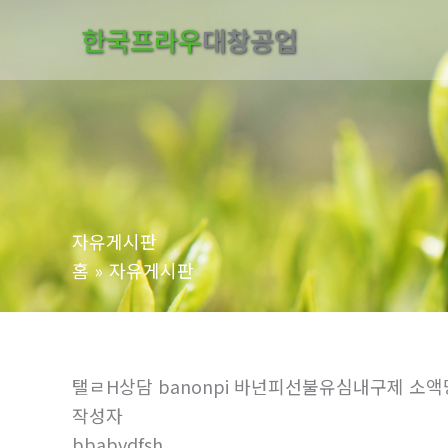
콘
한국프라우
대창공업
텐
츠
로
건
너
뛰
기
자유게시판
홈
자유게시판
탤ㄹH상담 banonpi 바넌피선불유심내구제 
작성자
bbabvdfsh