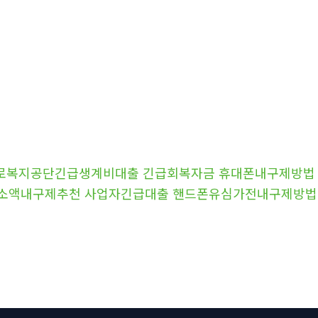
 근로복지공단긴급생계비대출 긴급회복자금 휴대폰내구제방법
당일소액내구제추천 사업자긴급대출 핸드폰유심가전내구제방법