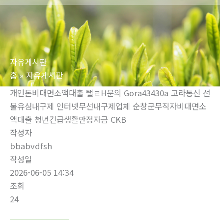
로
건
너
뛰
자유게시판
기
홈
자유게시판
개인돈비대면소액대출 탤ㄹH문의 Gora43430a 고라통신 선
불유심내구제 인터넷무선내구제업체 순창군무직자비대면소
액대출 청년긴급생활안정자금 CKB
작성자
bbabvdfsh
작성일
2026-06-05 14:34
조회
24