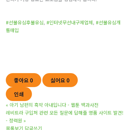
#선불유심후불유심
,
#인터넷무선내구제업체
,
#선불유심개
통매입
좋아요
0
싫어요
0
인쇄
«
아기 남편의 흑막 아내입니다 - 웹툰 백과사전
레비트라 구입처 관련 모든 질문에 답해줄 명품 사이트 발견!
- 정력원
»
목록보기
답글쓰기