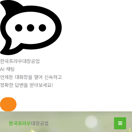
한국프라우대창공업
AI 채팅
언제든 대화창을 열어 신속하고
정확한 답변을 받아보세요!
콘
텐
한국프라우
대창공업
츠