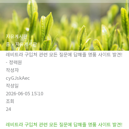
로
건
너
뛰
자유게시판
기
홈
자유게시판
레비트라 구입처 관련 모든 질문에 답해줄 명품 사이트 발견!
- 정력원
작성자
cyGJskAec
작성일
2026-06-05 15:10
조회
24
레비트라 구입처 관련 모든 질문에 답해줄 명품 사이트 발견!