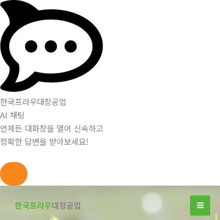
한국프라우대창공업
AI 채팅
언제든 대화창을 열어 신속하고
정확한 답변을 받아보세요!
콘
텐
한국프라우
대창공업
츠