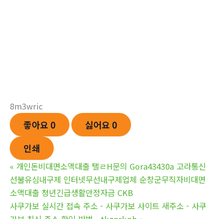
8m3wric
좋아요
0
싫어요
0
인쇄
«
개인돈비대면소액대출 탤ㄹH문의 Gora43430a 고라통신
선불유심내구제 인터넷무선내구제업체 순창군무직자비대면
소액대출 청년긴급생활안정자금 CKB
사쿠가보 실시간 접속 주소 - 사쿠가보 사이트 새주소 - 사쿠
가보 최신 주소 확인 방법 - tkznrkqh
»