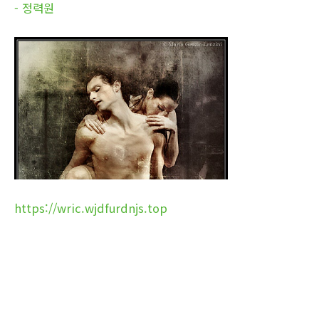
- 정력원
https://wric.wjdfurdnjs.top