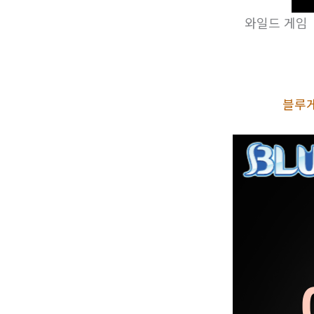
와일드 게임 
블루게