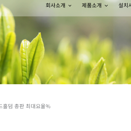
회사소개
제품소개
설치
 와일드홀덤 총판 최대요율%