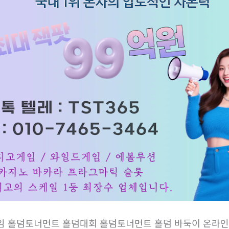
임 홀덤토너먼트 홀덤대회 홀덤토너먼트 홀덤 바둑이 온라인 사