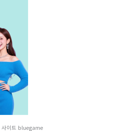
이트 bluegame