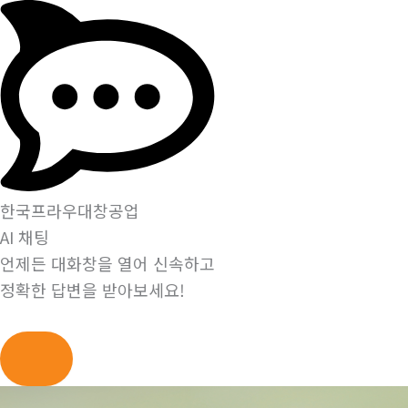
한국프라우대창공업
AI 채팅
언제든 대화창을 열어 신속하고
정확한 답변을 받아보세요!
콘