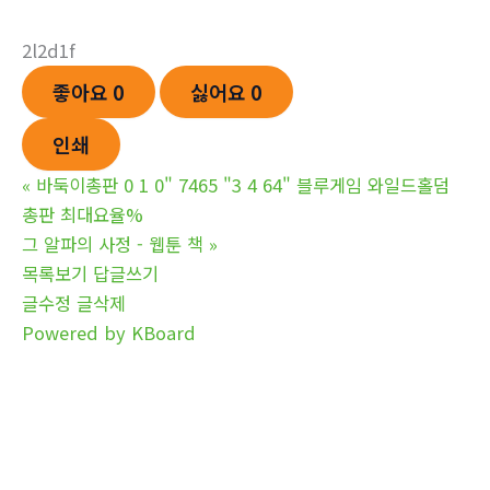
2l2d1f
좋아요
0
싫어요
0
인쇄
«
바둑이총판 0 1 0" 7465 "3 4 64" 블루게임 와일드홀덤
총판 최대요율%
그 알파의 사정 - 웹툰 책
»
목록보기
답글쓰기
글수정
글삭제
Powered by KBoard