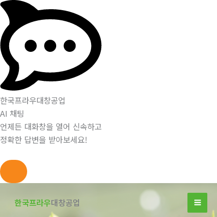
한국프라우대창공업
AI 채팅
언제든 대화창을 열어 신속하고
정확한 답변을 받아보세요!
콘
텐
한국프라우
대창공업
츠