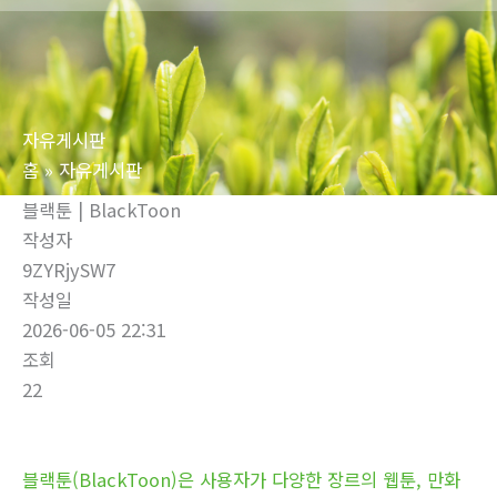
로
건
너
뛰
자유게시판
기
홈
자유게시판
블랙툰 | BlackToon
작성자
9ZYRjySW7
작성일
2026-06-05 22:31
조회
22
블랙툰(BlackToon)은 사용자가 다양한 장르의 웹툰, 만화