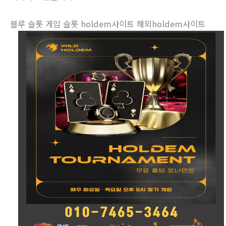
블루 슬­롯 게임 슬­롯 holdem­사이트 해외holdem­사이트