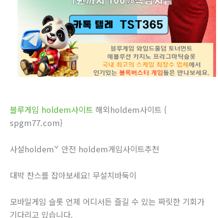
블루게임 holdem­사이트
해외holdem­사이트 {
spgm77.com}
사­설holdemˇ 안­전 holdem게임사­이트추­천
대­박 찬스를 잡아보세요! 무설치바둑이
모바일게임 슬­롯 언제 어디서든 즐길 수 있는 짜릿한 기회가
기다리고 있습니다.