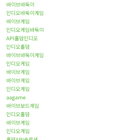
바이브바둑이
인디오바둑이게임
바이브게임
인디오게임바둑이
API홀덤인디오
인디오홀덤
바이브바둑이게임
인디오게임
바이브게임
바이브게임
인디오게임
aagame
바이브보드게임
인디오홀덤
바이브게임
인디오게임
홀덤API솔루션