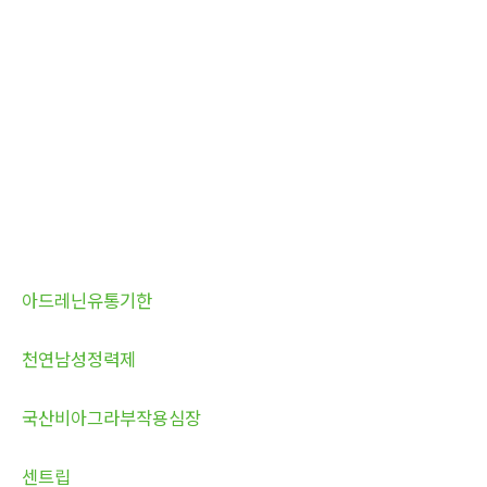
아드레닌유통기한
천연남성정력제
국산비아그라부작용심장
센트립