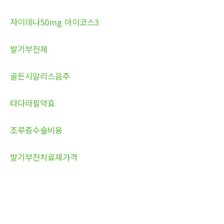
자이데나50mg 아이코스3
발기부전제
골든시알리스음주
타다라필약효
조루증수술비용
발기부전치료제가격