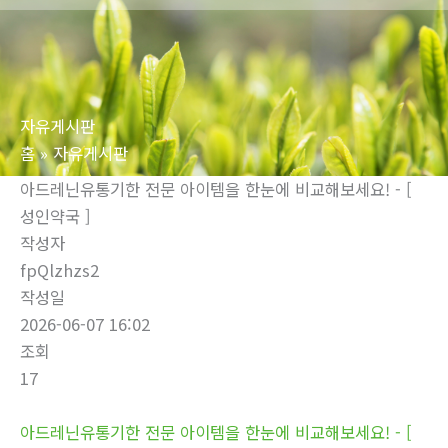
로
건
너
뛰
자유게시판
기
홈
자유게시판
아드레닌유통기한 전문 아이템을 한눈에 비교해보세요! - [
성인약국 ]
작성자
fpQlzhzs2
작성일
2026-06-07 16:02
조회
17
아드레닌유통기한 전문 아이템을 한눈에 비교해보세요! - [