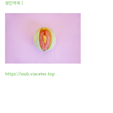
성인약국 ]
https://ioub.viaceter.top