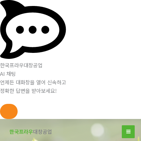
한국프라우대창공업
AI 채팅
언제든 대화창을 열어 신속하고
정확한 답변을 받아보세요!
콘
텐
한국프라우
대창공업
츠