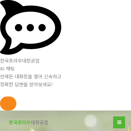
한국프라우대창공업
AI 채팅
언제든 대화창을 열어 신속하고
정확한 답변을 받아보세요!
콘
텐
한국프라우
대창공업
츠