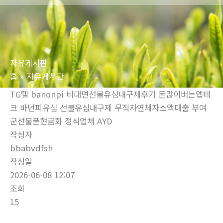
로
건
너
뛰
자유게시판
기
홈
자유게시판
TG탤 banonpi 비대면선불유심내구제후기 돈많이버는앱테
크 바넌피유심 선불유심내구제 무직자연체자소액대출 부여
군선불폰현금화 정식업체 AYD
작성자
bbabvdfsh
작성일
2026-06-08 12:07
조회
15