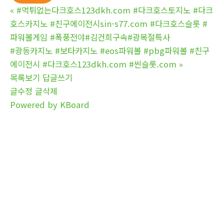
«
#먹튀없는다크호스123dkh.com #다크호스토지노 #다크
호스카지노 #친구에이전시sin-s77.com #다크호스슬롯 #
파워볼게임 #폭풍전야#김건희구속#광복절특사
#광동카지노 #보타카지노 #eos파워볼 #pbg파워볼 #친구
에이전시 #다크호스123dkh.com #씬슬롯.com
»
목록보기
답글쓰기
글수정
글삭제
Powered by KBoard