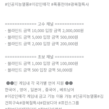
#인공지능열풍#이강인매각 #폭풍전야#광복절특사
============= 고수 채널 ============
- 블라인드 금액 10,000 입장 금액 2,000,000원
- 블라인드 금액 5,000 입장 금액 500,000원
- 블라인드 금액 2,000 입장 금액 200,000원
============= 초보 채널 ============
- 블라인드 금액 1,000 입장 금액 100,000원
- 블라인드 금액 500 입장 금액 50,000원
­ ●●인 게임내 각 국가별 언어 지원 ●● ­
한국어 , 영어 , 일본어 , 중국어 , 베트남어
#이강인매각 게임내 금고 기능 이용 가능 #인공지능열풍#김
건희구속#광복절특사#캄보디아 #프린스그룹