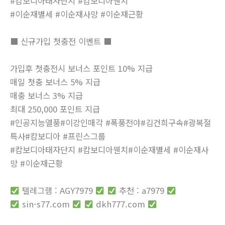
#캄보디아태자단지 #캄보디아웬치
#이순재별세 #이순재사망 #이순재근황
■ 신규가입 첫충전 이벤트 ■
가입후 첫충전시 보너스 포인트 10% 지급
매일 첫충 보너스 5% 지급
매충 보너스 3% 지급
최대 250,000 포인트 지급
#인공지능열풍#이강인매각 #폭풍전야#김건희구속#광복절
특사#캄보디아 #프린스그룹
#캄보디아태자단지 #캄보디아웬치#이순재별세 #이순재사
망 #이순재근황
텔레그램 : AGY7979
추천 : a7979
sin-s77.com
dkh777.com