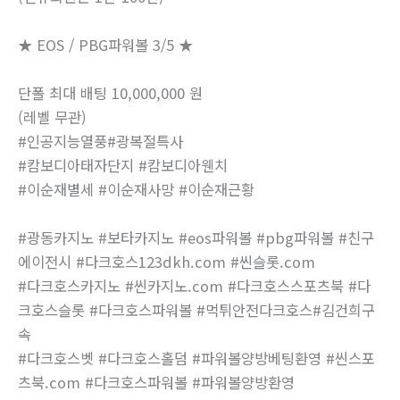
★ EOS / PBG파워볼 3/5 ★
단폴 최대 배팅 10,000,000 원
(레벨 무관)
#인공지능열풍#광복절특사
#캄보디아태자단지 #캄보디아웬치
#이순재별세 #이순재사망 #이순재근황
#광동카지노 #보타카지노 #eos파워볼 #pbg파워볼 #친구
에이전시 #다크호스123dkh.com #씬슬롯.com
#다크호스카지노 #씬카지노.com #다크호스스포츠북 #다
크호스슬롯 #다크호스파워볼 #먹튀안전다크호스#김건희구
속
#다크호스벳 #다크호스홀덤 #파워볼양방베팅환영 #씬스포
츠북.com #다크호스파워볼 #파워볼양방환영