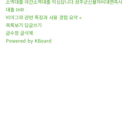
소액대출 야간소액대출 막심삽니다 성주군신불자비대면즉시
대출 IHR
비아그라 관련 특징과 사용 경험 요약
»
목록보기
답글쓰기
글수정
글삭제
Powered by KBoard