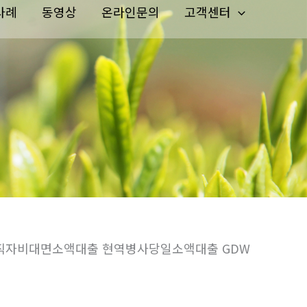
사례
동영상
온라인문의
고객센터
무직자비대면소액대출 현역병사당일소액대출 GDW