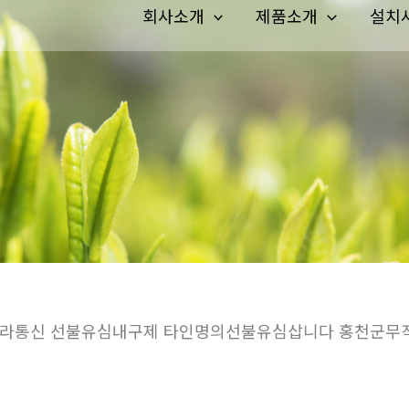
회사소개
제품소개
설치
aa 고라통신 선불유심내구제 타인명의선불유심삽니다 홍천군