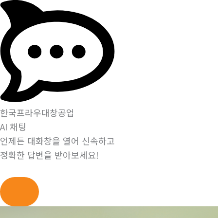
한국프라우대창공업
AI 채팅
언제든 대화창을 열어 신속하고
정확한 답변을 받아보세요!
콘