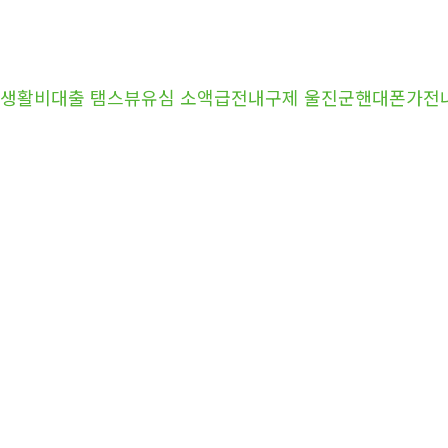
학생생활비대출 탬스뷰유심 소액급전내구제 울진군핸대폰가전