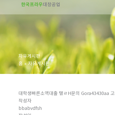
한국프라우
대창공업
텐
츠
로
건
너
뛰
기
자유게시판
홈
자유게시판
대학생빠른소액대출 탤ㄹH문의 Gora43430
작성자
bbabvdfsh