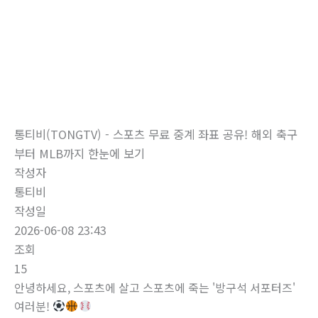
로
건
너
뛰
자유게시판
기
홈
자유게시판
통티비(TONGTV) - 스포츠 무료 중계 좌표 공유! 해외 축구
부터 MLB까지 한눈에 보기
작성자
통티비
작성일
2026-06-08 23:43
조회
15
안녕하세요, 스포츠에 살고 스포츠에 죽는 '방구석 서포터즈'
여러분!