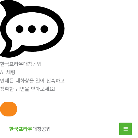
한국프라우대창공업
AI 채팅
언제든 대화창을 열어 신속하고
정확한 답변을 받아보세요!
콘
텐
한국프라우
대창공업
츠