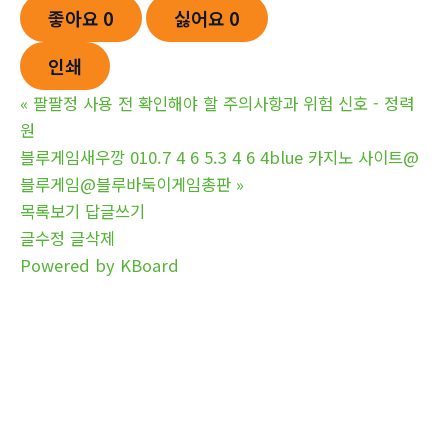
좋아요
0
싫어요
0
인쇄
«
팔팔정 사용 전 확인해야 할 주의사항과 위험 신호 - 정력
원
블루게임새우깡 010.7 4 6 5.3 4 6 4blue 카지노 사이트@
블루게임@블루바둑이게임총판
»
목록보기
답글쓰기
글수정
글삭제
Powered by KBoard