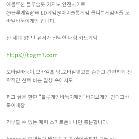
에볼루션 블루슬롯 카지노 안전사이트
@블루게임@WILD게임@아이슬롯게임 몰디브게임어플 모
바일바둑이게임 입니다.
전 세계 5천만 유저가 선택한 대형 카드게임
https://tpgm7.com
모바일바둑이,모바일홀 덤,모바일맞고를 손쉽고 간편하게 전
략적인 선택 바쁜 일상 속에서도
짧고 굵은 한판 "블루게임바둑이매장"바이브게임 인디고바
둑이매장
거부할 수 없는 매력 스마트폰하나면 충분합니다.
Android 휴대폰과 태블릿 기기,아이폰까지 모두 ok