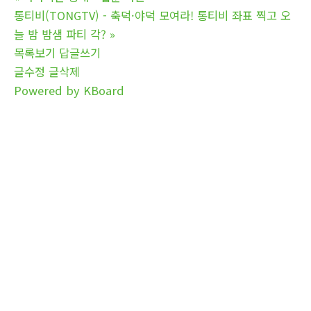
통티비(TONGTV) - 축덕·야덕 모여라! 통티비 좌표 찍고 오
늘 밤 밤샘 파티 각?
»
목록보기
답글쓰기
글수정
글삭제
Powered by KBoard