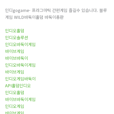
인디gogame- 프라그마틱 간편게임 즐길수 있습니다. 블루
게임 WILD바둑이홀덤 바둑이총판
인디오홀덤
인디오솔루션
인디오바둑이게임
바이브게임
바이브바둑이
인디오바둑이게임
바이브게임
인디오게임바둑이
API홀덤인디오
인디오홀덤
바이브바둑이게임
인디오게임
바이브게임