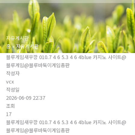
로
건
너
뛰
자유게시판
기
홈
자유게시판
블루게임새우깡 010.7 4 6 5.3 4 6 4blue 카지노 사이트@
블루게임@블루바둑이게임총판
작성자
vcx
작성일
2026-06-09 22:37
조회
17
블루게임새우깡 010.7 4 6 5.3 4 6 4blue 카지노 사이트@
블루게임@블루바둑이게임총판