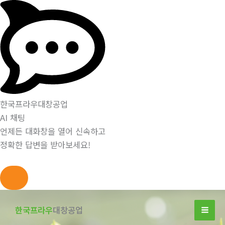
한국프라우대창공업
AI 채팅
언제든 대화창을 열어 신속하고
정확한 답변을 받아보세요!
콘
텐
한국프라우
대창공업
츠