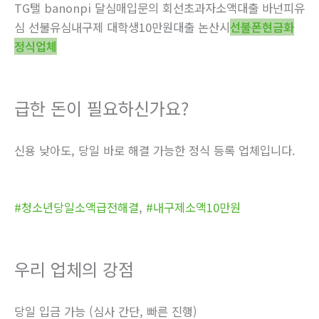
TG탤 banonpi 달심매입문의 회선초과자소액대출 바넌피유
심 선불유심내구제 대학생10만원대출 논산시
선불폰현금화
정식업체
급한 돈이 필요하신가요?
신용 낮아도, 당일 바로 해결 가능한 정식 등록 업체입니다.
#청소년당일소액급전해결
,
#내구제소액10만원
우리 업체의 강점
당일 입금 가능 (심사 간단, 빠른 진행)