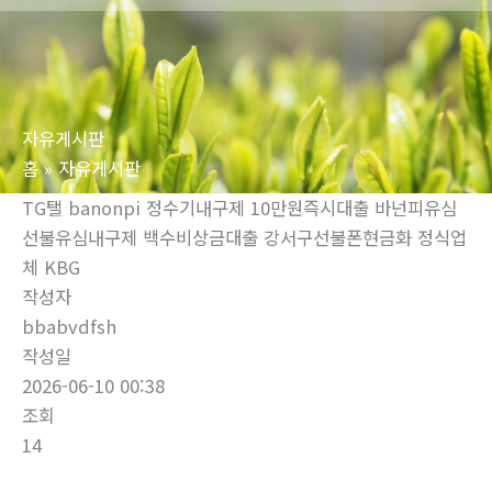
로
건
너
뛰
자유게시판
기
홈
자유게시판
TG탤 banonpi 정수기내구제 10만원즉시대출 바넌피유심
선불유심내구제 백수비상금대출 강서구선불폰현금화 정식업
체 KBG
작성자
bbabvdfsh
작성일
2026-06-10 00:38
조회
14