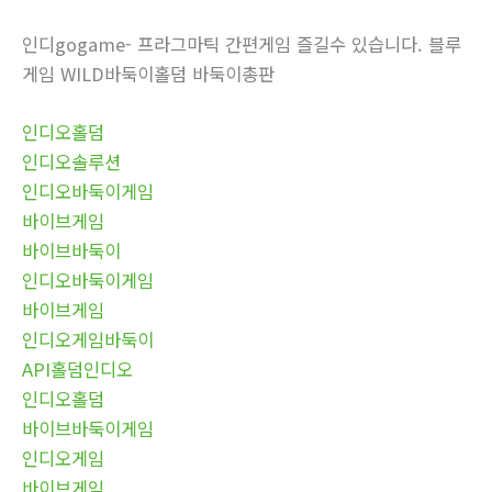
인디gogame- 프라그마틱 간편게임 즐길수 있습니다. 블루
게임 WILD바둑이홀덤 바둑이총판
인디오홀덤
인디오솔루션
인디오바둑이게임
바이브게임
바이브바둑이
인디오바둑이게임
바이브게임
인디오게임바둑이
API홀덤인디오
인디오홀덤
바이브바둑이게임
인디오게임
바이브게임