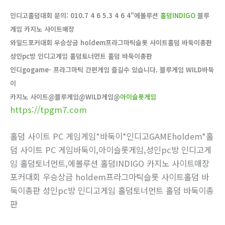
인디고홀덤대회 문의: 010.7 4 6 5.3 4 6 4"에볼루션
홀덤INDIGO
블루
게임 카지노 사이트매장
와일드포커대회
우승상금 holdem프라그마틱슬롯 사이트홀덤 바둑이총판
성인pc방 인디고게임 홀덤토너먼트 홀덤 바둑이총판
인디gogame- 프라그마틱 간편게임 즐길수 있습니다. 블루게임 WILD바둑
이
카지노 사이트@블루게임@WILD게임@
아이슬롯게임
https://tpgm7.com
홀덤 사이트 PC 게임게임*바둑이*인디고GAMEholdem*홀
덤 사이트 PC 게임바둑이,아이슬롯게임,성인pc방 인디고게
임 홀덤토너먼트,에볼루션 홀덤INDIGO 카지노 사이트매장
포커대회 우승상금 holdem프라그마틱슬롯 사이트홀덤 바
둑이총판 성인pc방 인디고게임 홀덤토너먼트 홀덤 바둑이총
판