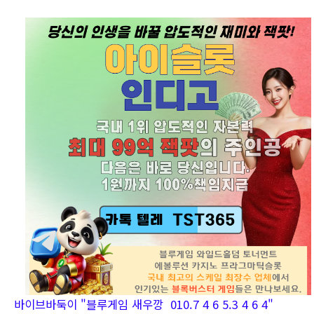
바이브바둑이 "블루게임 새우깡 010.7 4 6 5.3 4 6 4"