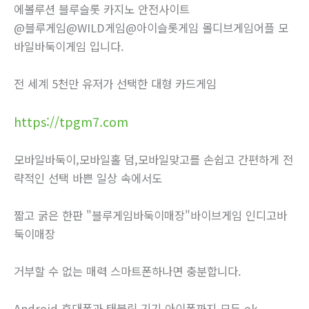
에볼루션 블루슬롯 카지노 안전사이트
@블루게임@WILD게임@아이슬롯게임 몰디브게임어플 모
바일바둑이게임 입니다.
전 세계 5천만 유저가 선택한 대형 카드게임
https://tpgm7.com
모바일바둑이,모바일홀 덤,모바일맞고를 손쉽고 간편하게 전
략적인 선택 바쁜 일상 속에서도
짧고 굵은 한판 "블루게임바둑이매장"바이브게임 인디고바
둑이매장
거부할 수 없는 매력 스마트폰하나면 충분합니다.
Android 휴대폰과 태블릿 기기,아이폰까지 모두 ok