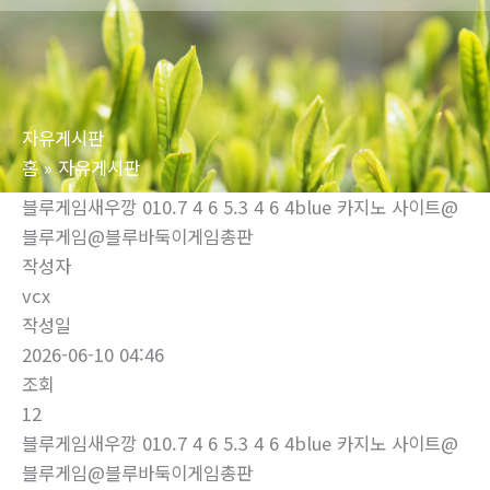
로
건
너
뛰
자유게시판
기
홈
자유게시판
블루게임새우깡 010.7 4 6 5.3 4 6 4blue 카지노 사이트@
블루게임@블루바둑이게임총판
작성자
vcx
작성일
2026-06-10 04:46
조회
12
블루게임새우깡 010.7 4 6 5.3 4 6 4blue 카지노 사이트@
블루게임@블루바둑이게임총판