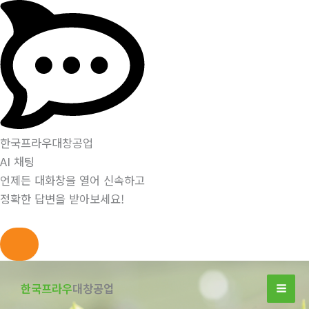
한국프라우대창공업
AI 채팅
언제든 대화창을 열어 신속하고
정확한 답변을 받아보세요!
콘
텐
한국프라우
대창공업
츠