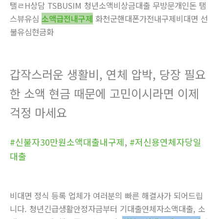
탤ㄹH상담 TSBUSIM 청년소액비상금대출 무방문개인돈 탬
스뷰유심
소액급전내구제
화천군핸대폰가전내구제비대면 선
불유심현금화
갑작스러운 생활비, 연체 압박, 당장 필요
한 소액 현금 때문에 고민이시라면 이제
걱정 마세요
#신불자30만원소액대출내구제
,
#저신용연체자당일
대출
비대면 정식 등록 업체가 여러분의 빠른 해결사가 되어드립
니다. 청년긴급생활안정자금부터 기대출연체자소액대출, 소