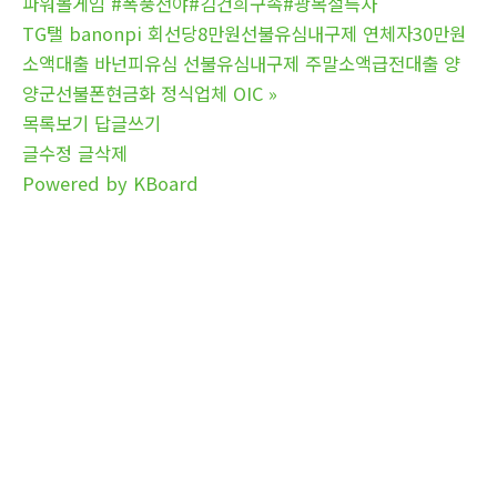
파워볼게임 #폭풍전야#김건희구속#광복절특사
TG탤 banonpi 회선당8만원선불유심내구제 연체자30만원
소액대출 바넌피유심 선불유심내구제 주말소액급전대출 양
양군선불폰현금화 정식업체 OIC
»
목록보기
답글쓰기
글수정
글삭제
Powered by KBoard