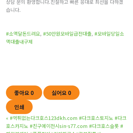
상담 문의 환영합니다.친절하고 빠른 응대로 최선을 다하겠
습니다.
#소액달돈드려요
,
#50만원모바일급전대출
,
#모바일당일소
액대출내구제
좋아요
0
싫어요
0
인쇄
«
#먹튀없는다크호스123dkh.com #다크호스토지노 #다크
호스카지노 #친구에이전시sin-s77.com #다크호스슬롯 #