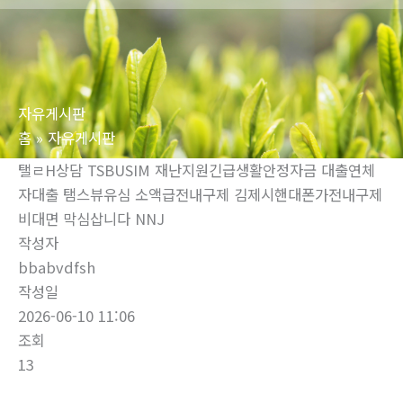
로
건
너
뛰
자유게시판
기
홈
자유게시판
탤ㄹH상담 TSBUSIM 재난지원긴급생활안정자금 대출연체
자대출 탬스뷰유심 소액급전내구제 김제시핸대폰가전내구제
비대면 막심삽니다 NNJ
작성자
bbabvdfsh
작성일
2026-06-10 11:06
조회
13