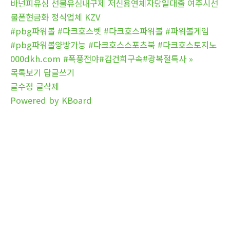
바넌피유심 선불유심내구제 저신용연체자당일대출 여주시선
불폰현금화 정식업체 KZV
#pbg파워볼 #다크호스벳 #다크호스파워볼 #파워볼게임
#pbg파워볼양방가능 #다크호스스포츠북 #다크호스토지노
000dkh.com #폭풍전야#김건희구속#광복절특사
»
목록보기
답글쓰기
글수정
글삭제
Powered by KBoard