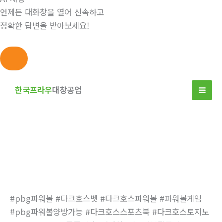
언제든 대화창을 열어 신속하고
정확한 답변을 받아보세요!
콘
텐
한국프라우
대창공업
츠
로
건
너
뛰
자유게시판
기
홈
자유게시판
#pbg파워볼 #다크호스벳 #다크호스파워볼 #파워볼게임
#pbg파워볼양방가능 #다크호스스포츠북 #다크호스토지노