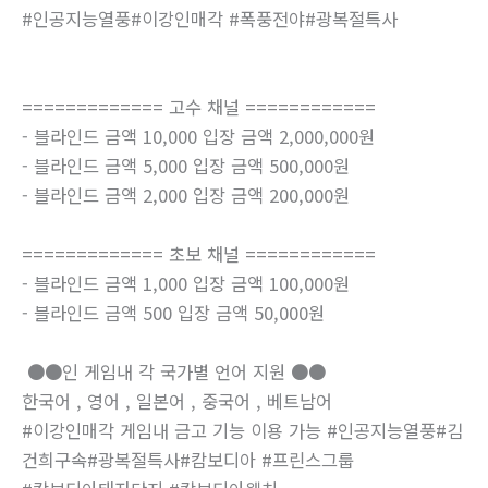
#인공지능열풍#이강인매각 #폭풍전야#광복절특사
============= 고수 채널 ============
- 블라인드 금액 10,000 입장 금액 2,000,000원
- 블라인드 금액 5,000 입장 금액 500,000원
- 블라인드 금액 2,000 입장 금액 200,000원
============= 초보 채널 ============
- 블라인드 금액 1,000 입장 금액 100,000원
- 블라인드 금액 500 입장 금액 50,000원
­ ●●인 게임내 각 국가별 언어 지원 ●● ­
한국어 , 영어 , 일본어 , 중국어 , 베트남어
#이강인매각 게임내 금고 기능 이용 가능 #인공지능열풍#김
건희구속#광복절특사#캄보디아 #프린스그룹