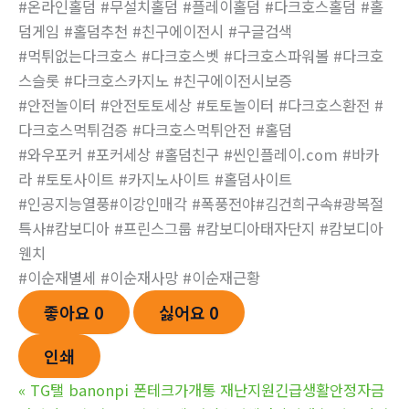
#온라인홀덤 #무설치홀덤 #플레이홀덤 #다크호스홀덤 #홀
덤게임 #홀덤추천 #친구에이전시 #구글검색
#먹튀없는다크호스 #다크호스벳 #다크호스파워볼 #다크호
스슬롯 #다크호스카지노 #친구에이전시보증
#안전놀이터 #안전토토세상 #토토놀이터 #다크호스환전 #
다크호스먹튀검증 #다크호스먹튀안전 #홀덤
#와우포커 #포커세상 #홀덤친구 #씬인플레이.com #바카
라 #토토사이트 #카지노사이트 #홀덤사이트
#인공지능열풍#이강인매각 #폭풍전야#김건희구속#광복절
특사#캄보디아 #프린스그룹 #캄보디아태자단지 #캄보디아
웬치
#이순재별세 #이순재사망 #이순재근황
좋아요
0
싫어요
0
인쇄
«
TG탤 banonpi 폰테크가개통 재난지원긴급생활안정자금