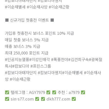
#캄보디아태자단지 #캄보디아웬치
#이순재별세 #이순재사망 #이순재근황
■ 신규가입 첫충전 이벤트 ■
가입후 첫충전시 보너스 포인트 10% 지급
매일 첫충 보너스 5% 지급
매충 보너스 3% 지급
최대 250,000 포인트 지급
#인공지능열풍#이강인매각 #폭풍전야#김건희구속#광복절
특사#캄보디아 #프린스그룹
#캄보디아태자단지 #캄보디아웬치#이순재별세 #이순재사
망 #이순재근황
텔레그램 : AGY7979
추천 : a7979
sin-s77.com
dkh777.com