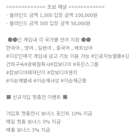
============= 초보 채널 ============
- 블라인드 금액 1,000 입장 금액 100,000원
- 블라인드 금액 500 입장 금액 50,000원
­ ●●인 게임내 각 국가별 언어 지원 ●● ­
한국어 , 영어 , 일본어 , 중국어 , 베트남어
#이강인매각 게임내 금고 기능 이용 가능 #인공지능열풍#김
건희구속#광복절특사#캄보디아 #프린스그룹
#캄보디아태자단지 #캄보디아웬치
#이순재별세 #이순재사망 #이순재근황
■ 신규가입 첫충전 이벤트 ■
가입후 첫충전시 보너스 포인트 10% 지급
매일 첫충 보너스 5% 지급
매충 보너스 3% 지급