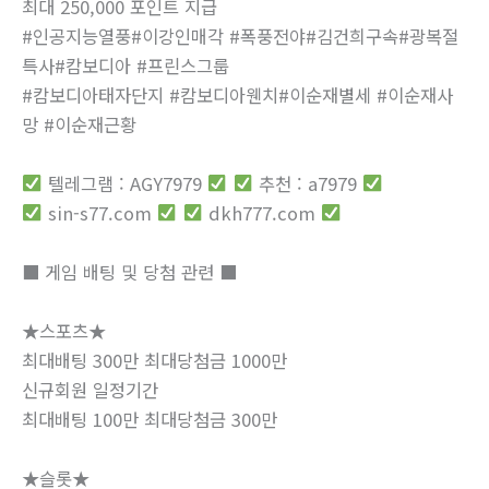
최대 250,000 포인트 지급
#인공지능열풍#이강인매각 #폭풍전야#김건희구속#광복절
특사#캄보디아 #프린스그룹
#캄보디아태자단지 #캄보디아웬치#이순재별세 #이순재사
망 #이순재근황
텔레그램 : AGY7979
추천 : a7979
sin-s77.com
dkh777.com
■ 게임 배팅 및 당첨 관련 ■
★스포츠★
최대배팅 300만 최대당첨금 1000만
신규회원 일정기간
최대배팅 100만 최대당첨금 300만
★슬롯★