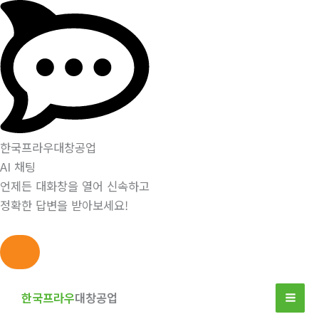
한국프라우대창공업
AI 채팅
언제든 대화창을 열어 신속하고
정확한 답변을 받아보세요!
콘
텐
한국프라우
대창공업
츠