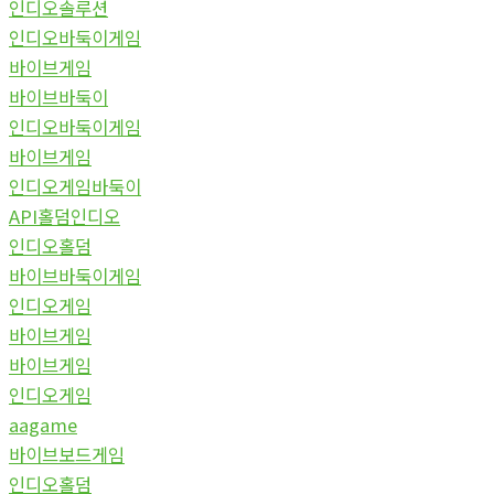
인디오솔루션
인디오바둑이게임
바이브게임
바이브바둑이
인디오바둑이게임
바이브게임
인디오게임바둑이
API홀덤인디오
인디오홀덤
바이브바둑이게임
인디오게임
바이브게임
바이브게임
인디오게임
aagame
바이브보드게임
인디오홀덤