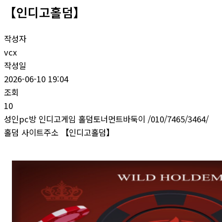
【인디고홀덤】
작성자
vcx
작성일
2026-06-10 19:04
조회
10
성인pc방 인디고게임 홀덤토너먼트바둑이 /010/7465/3464/
홀덤 사이트주소 【인디고홀덤】