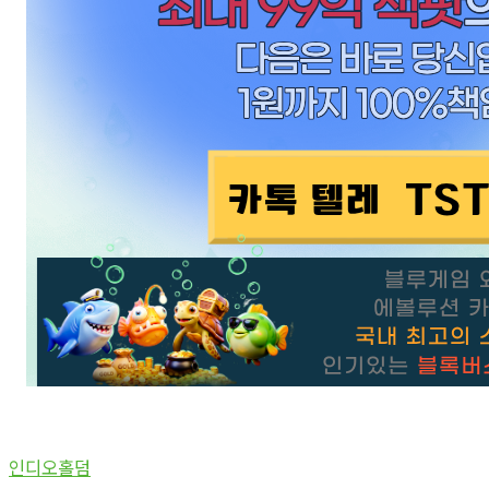
인디오홀덤