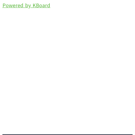
Powered by KBoard