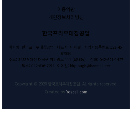
이용약관
개인정보처리방침
한국프라우대창공업
회사명: 한국프라우대창공업 대표자: 이세원 사업자등록번호:123-45-
67890
주소: 34359 대전 대덕구 아리랑로 111 (읍내동) 전화: 042-621-1427
팩스: 042-636-7211 이메일: hkplough@hanmail.net
Copyright © 2026 한국프라우대창공업. All rights reserved.
Created by
Yescall.com