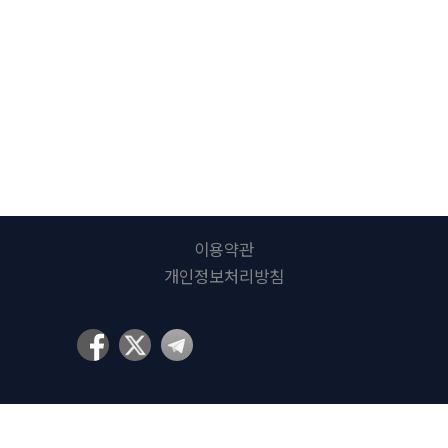
이용약관
개인정보처리방침
한국프라우대창공업