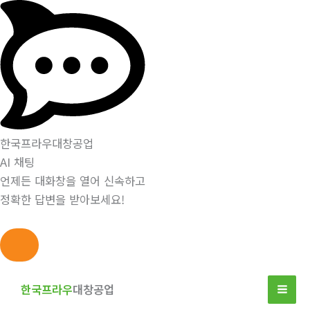
한국프라우대창공업
AI 채팅
언제든 대화창을 열어 신속하고
정확한 답변을 받아보세요!
콘
텐
한국프라우
대창공업
츠