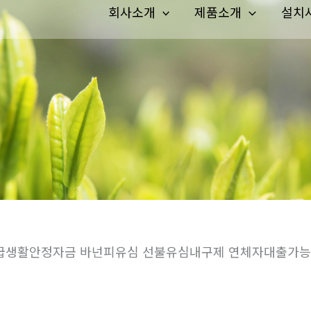
회사소개
제품소개
설치
공인긴급생활안정자금 바넌피유심 선불유심내구제 연체자대출가