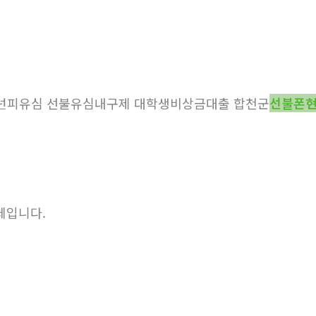
 바넌피유심 선불유심내구제 대학생비상금대출 합천군
선불폰현
체입니다.