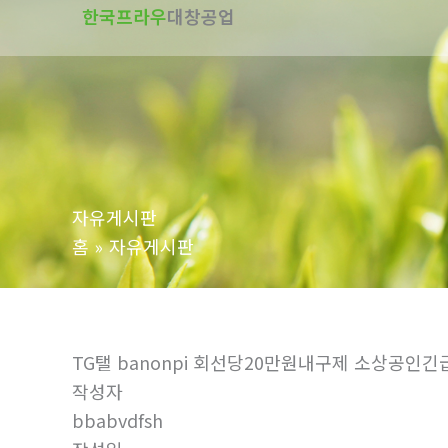
한국프라우
대창공업
텐
츠
로
건
너
뛰
기
자유게시판
홈
자유게시판
TG탤 banonpi 회선당20만원내구제 소상
작성자
bbabvdfsh