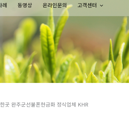
사례
동영상
온라인문의
고객센터
능한곳 완주군선불폰현금화 정식업체 KHR