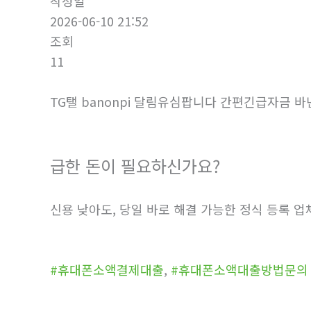
작성일
2026-06-10 21:52
조회
11
TG탤 banonpi 달림유심팝니다 간편긴급자금
급한 돈이 필요하신가요?
신용 낮아도, 당일 바로 해결 가능한 정식 등록 업
#휴대폰소액결제대출
,
#휴대폰소액대출방법문의