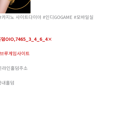
카지노 사이트다이아 #인디GOGAME #모바일실
OIO,7465_3_4_6_4×
임 브루게임사이트
#온라인홀덤주소
#국내홀덤