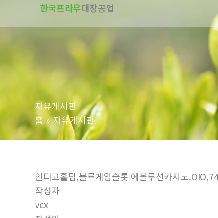
한국프라우
대창공업
텐
츠
로
건
너
뛰
기
자유게시판
홈
자유게시판
인디고홀덤,블루게임슬롯 에볼루션카지노.OIO,7
작성자
vcx