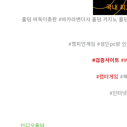
홀덤 바둑이총판 #바카라밴더사 홀덤 카지노 홀
#챔피언게임 #성인pc방
#검증사이트
#
#랩터게임
#복
#인터넷
인디오홀덤