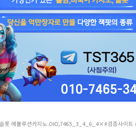
롯 에볼루션카지노.OIO,7465_3_4_6_4×#검증사이