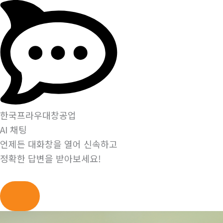
한국프라우대창공업
AI 채팅
언제든 대화창을 열어 신속하고
정확한 답변을 받아보세요!
콘