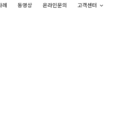
사례
동영상
온라인문의
고객센터