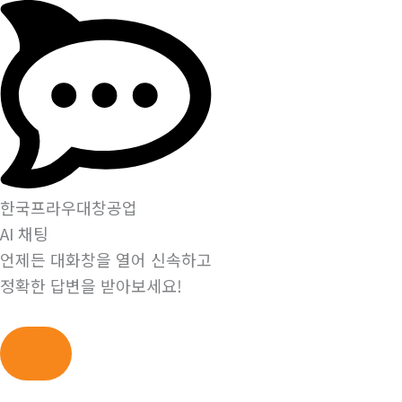
한국프라우대창공업
AI 채팅
언제든 대화창을 열어 신속하고
정확한 답변을 받아보세요!
콘