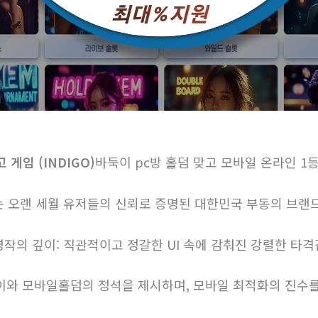
 게임 (INDIGO)
바둑이 pc방 홀덤 맞고 모바일 온라인 1
 오랜 세월 유저들의 신뢰로 증명된 대한민국 부동의 브랜
명작의 깊이: 직관적이고 정갈한 UI 속에 감춰진 강렬한 타격
이와 모바일홀덤의 정석을 제시하며, 모바일 최적화의 진수를