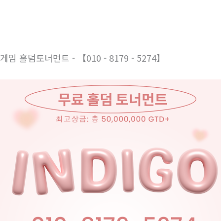
홀덤토너먼트 - 【010 - 8179 - 5274】