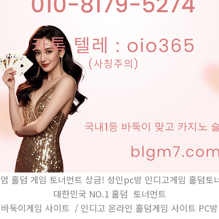
엄 홀덤 게임 토너먼트 상금! 성인pc방 인디고게임 홀덤토
대한민국 NO.1 홀덤 토너먼트
바둑이게임 사이트 / 인디고 온라인 홀덤게임 사이트 PC방