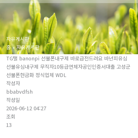
로
건
너
뛰
자유게시판
기
홈
자유게시판
TG탤 banonpi 선불폰내구제 바로급전드려요 바넌피유심
선불유심내구제 무직자10등급연체자공인인증서대출 고성군
선불폰현금화 정식업체 WDL
작성자
bbabvdfsh
작성일
2026-06-12 04:27
조회
13