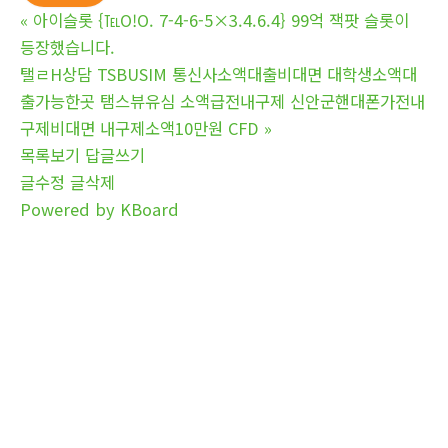
«
아이슬롯 {℡O!O. 7-4-6-5×3.4.6.4} 99억 잭팟 슬롯이
등장했습니다.
탤ㄹH상담 TSBUSIM 통신사소액대출비대면 대학생소액대
출가능한곳 탬스뷰유심 소액급전내구제 신안군핸대폰가전내
구제비대면 내구제소액10만원 CFD
»
목록보기
답글쓰기
글수정
글삭제
Powered by KBoard