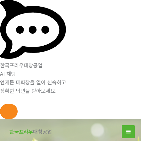
한국프라우대창공업
AI 채팅
언제든 대화창을 열어 신속하고
정확한 답변을 받아보세요!
콘
텐
한국프라우
대창공업
츠