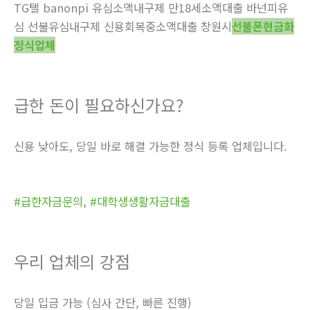
TG탤 banonpi 유심소액내구제 만18세소액대출 바넌피유
심 선불유심내구제 신용회복중소액대출 창원시
선불폰현금화
정식업체
급한 돈이 필요하신가요?
신용 낮아도, 당일 바로 해결 가능한 정식 등록 업체입니다.
#급한자금문의
,
#대학생생활자금대출
우리 업체의 강점
당일 입금 가능 (심사 간단, 빠른 진행)