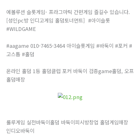
에볼루션 슬롯게임- 프라그마틱 간편게임 즐길수 있습니다.
[성인pc방 인디고게임 홀덤토너먼트] #아이슬롯
#WILDGAME
#aagame 010-7465-3464 아이슬롯게임 #바둑이 #포커 #
고스톱 #홀덤
온라인 홀덤 1등 홀덤클럽 포커 바둑이 검­증game홀덤, 오프
홀덤매장
룰루게임 실전바둑이홀덤 바둑이피시방창업 홀덤게임매장
인디오바둑이