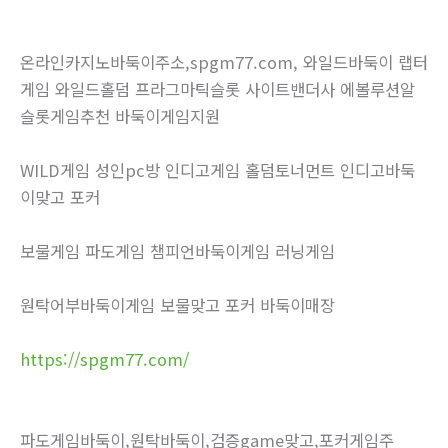
온라인카지노바둑이주소,spgm77.com, 와일드바둑이 랩터
게임 와일드홀덤 프라그마틱슬롯 사이트밴더사 에볼루션알
슬롯게임추천 바둑이게임지원
WILD게임 성인pc방 인디고게임 홀덤토너먼트 인디고바둑
이맞고 포커
보물게임 파도게임 챔피언바둑이게임 러닝게임
원탁어부바둑이게임 보물맞고 포커 바둑이매장
https://spgm77.com/
파도게임바둑이,원탁바둑이,검­증game맞고,포커게임주