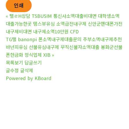
인쇄
«
탤ㄹH상담 TSBUSIM 통신사소액대출비대면 대학생소액
대출가능한곳 탬스뷰유심 소액급전내구제 신안군핸대폰가전
내구제비대면 내구제소액10만원 CFD
TG탤 banonpi 폰소액내구제대출문의 주부소액내구제추천
바넌피유심 선불유심내구제 무직신불자소액대출 봉화군선불
폰현금화 정식업체 XIB
»
목록보기
답글쓰기
글수정
글삭제
Powered by KBoard