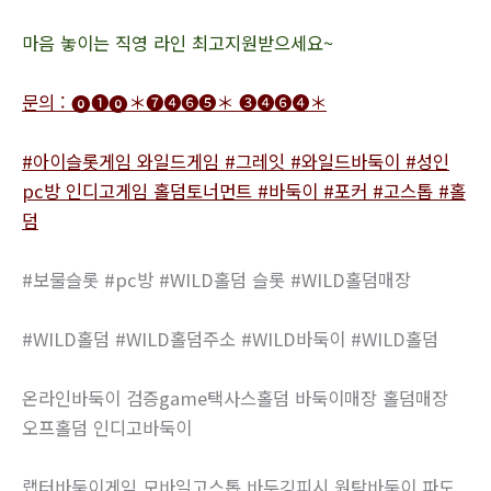
마음 놓이는 직영 라인 최고지원받으세요~
문의 : ⓿❶⓿＊❼❹❻❺＊ ❸❹❻❹＊
#아이슬롯게임 와일드게임 #그레잇 #와일드바둑이 #성인
pc방 인디고게임 홀덤토너먼트 #바둑이 #포커 #고스톱 #홀
덤
#보물슬롯 #pc방 #WILD홀덤 슬롯 #WILD홀덤매장
#WILD홀덤 #WILD홀덤주소 #WILD바둑이 #WILD홀덤
온라인바둑이 검­증game택사스홀덤 바둑이매장 홀덤매장
오프홀덤 인디고바둑이
랩터바둑이게임 모바일고스톱 바두깅피시 원탁바둑이 파도