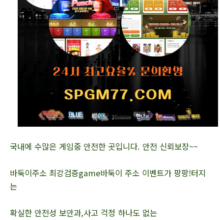
국내에 수많은 게임중 안전한 곳입니다. 안전 신뢰보장~~
바둑이주소 최강검­증game바둑이 주소 이벤트가 팡팡!터지
는
확실한 안전성 보안과,사고 걱정 하나도 없는