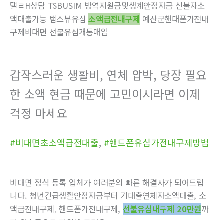
탤ㄹH상담 TSBUSIM 방역지원금및생계안정자금 신불자소
액대출가능 탬스뷰유심
소액급전내구제
예산군핸대폰가전내
구제비대면 선불유심개통매입
갑작스러운 생활비, 연체 압박, 당장 필요
한 소액 현금 때문에 고민이시라면 이제
걱정 마세요
#비대면초소액급전대출
,
#핸드폰유심가전내구제방법
비대면 정식 등록 업체가 여러분의 빠른 해결사가 되어드립
니다. 청년긴급생활안정자금부터 기대출연체자소액대출, 소
액급전내구제, 핸드폰가전내구제,
선불유심내구제 20만원
까