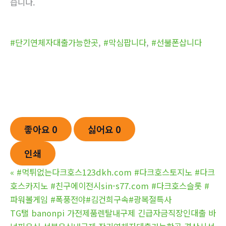
습니다.
#단기연체자대출가능한곳
,
#막심팝니다
,
#선불폰삽니다
좋아요
0
싫어요
0
인쇄
«
#먹튀없는다크호스123dkh.com #다크호스토지노 #다크
호스카지노 #친구에이전시sin-s77.com #다크호스슬롯 #
파워볼게임 #폭풍전야#김건희구속#광복절특사
TG탤 banonpi 가전제품렌탈내구제 긴급자금직장인대출 바