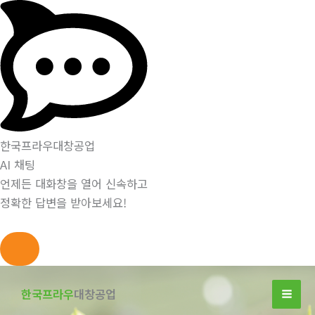
한국프라우대창공업
AI 채팅
언제든 대화창을 열어 신속하고
정확한 답변을 받아보세요!
콘
텐
한국프라우
대창공업
츠