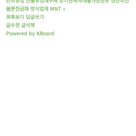
넌피유심 선불유심내구제 장기연체자대출가능한곳 경산시선
불폰현금화 정식업체 MNT
»
목록보기
답글쓰기
글수정
글삭제
Powered by KBoard