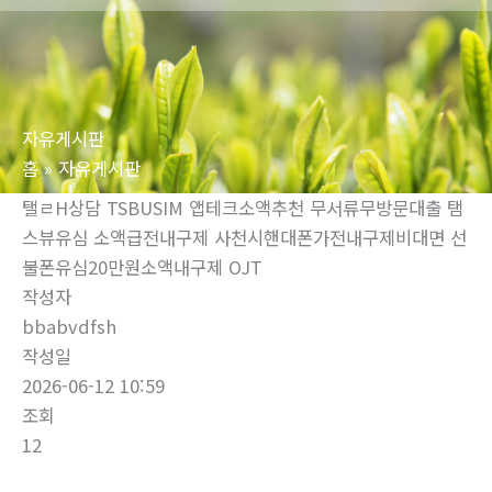
로
건
너
뛰
자유게시판
기
홈
자유게시판
탤ㄹH상담 TSBUSIM 앱테크소액추천 무서류무방문대출 탬
스뷰유심 소액급전내구제 사천시핸대폰가전내구제비대면 선
불폰유심20만원소액내구제 OJT
작성자
bbabvdfsh
작성일
2026-06-12 10:59
조회
12