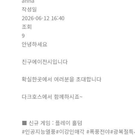
anna
작성일
2026-06-12 16:40
조회
9
안녕하세요
친구에이전시입니다
확실한곳에서 여러분을 초대합니다
다크호스에서 함께하시죠~
■ 신규 게임 : 플레이 홀덤
#인공지능열풍#이강인매각 #폭풍전야#광복절특