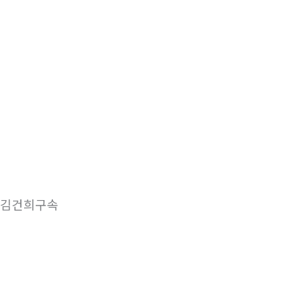
#김건희구속