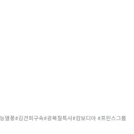
공지능열풍#김건희구속#광복절특사#캄보디아 #프린스그룹