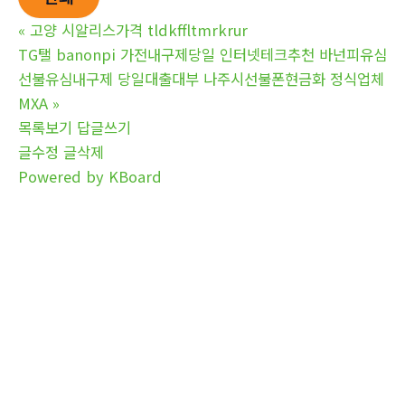
«
고양 시알리스가격 tldkffltmrkrur
TG탤 banonpi 가전내구제당일 인터넷테크추천 바넌피유심
선불유심내구제 당일대출대부 나주시선불폰현금화 정식업체
MXA
»
목록보기
답글쓰기
글수정
글삭제
Powered by KBoard