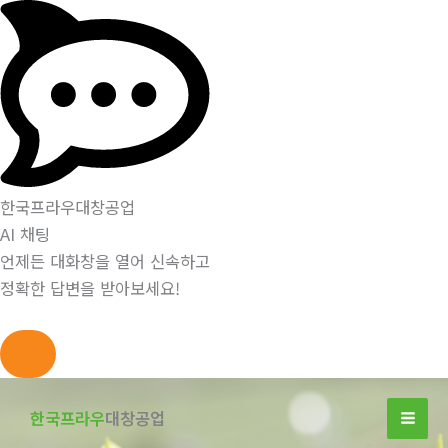
한국프라우대창공업
AI 채팅
언제든 대화창을 열어 신속하고
정확한 답변을 받아보세요!
콘
텐
한국프라우
대창공업
츠