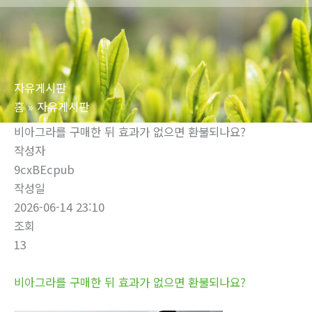
로
건
너
뛰
자유게시판
기
홈
자유게시판
비아그라를 구매한 뒤 효과가 없으면 환불되나요?
작성자
9cxBEcpub
작성일
2026-06-14 23:10
조회
13
비아그라를 구매한 뒤 효과가 없으면 환불되나요?