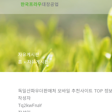
한국프라우
대창공업
텐
츠
로
건
너
뛰
기
자유게시판
홈
자유게시판
독일산파우더판매처 모바일 추천사이트 TOP 정보 확
작성자
Tq2kwFnaY