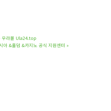
라몰 Ula24.top
롯아시아 &홀덤 &카지노 공식 지원센터
»