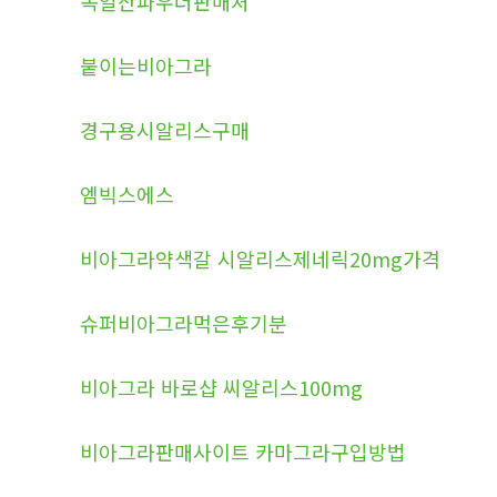
독일산파우더판매처
붙이는비아그라
경구용시알리스구매
엠빅스에스
비아그라약색갈 시알리스제네릭20mg가격
슈퍼비아그라먹은후기분
비아그라 바로샵 씨알리스100mg
비아그라판매사이트 카마그라구입방법