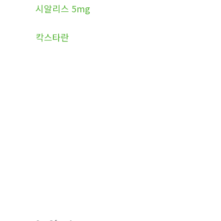
시알리스 5mg
칵스타란