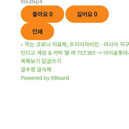
9m3fxp4
좋아요
0
싫어요
0
인쇄
«
먹는 코로나 치료제, 트리아자비린 - 러시아 직구 우
인디고 게임 & 카턱 텔 레 TST365 → 아이슬
목록보기
답글쓰기
글수정
글삭제
Powered by KBoard